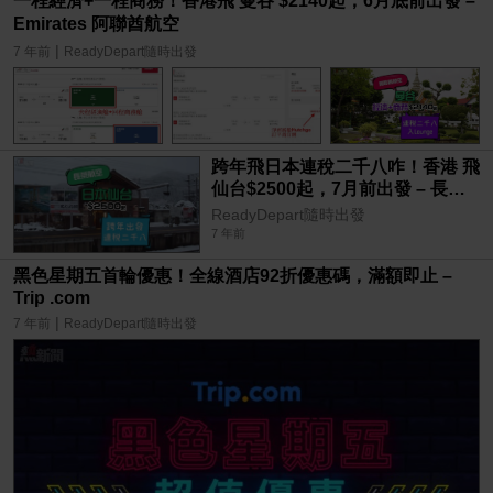
一程經濟+一程商務！香港飛 曼谷 $2140起，6月底前出發 –
Emirates 阿聯酋航空
|
7 年前
ReadyDepart隨時出發
跨年飛日本連稅二千八咋！香港 飛
仙台$2500起，7月前出發 – 長榮
航空
ReadyDepart隨時出發
7 年前
黑色星期五首輪優惠！全線酒店92折優惠碼，滿額即止 –
Trip .com
|
7 年前
ReadyDepart隨時出發