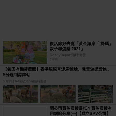
復活節好去處「黃金海岸「 掃碼」
親子尋蛋樂 2021」
ReadyDepart隨時出發
5 年前
【錦田有機菠蘿園】香港親親草泥馬體驗、兒童遊樂設施，
5分鐘到港鐵站
|
5 年前
ReadyDepart隨時出發
開公司買英國樓最抵？買英國樓有
用網站分享(一)【成立SPV公司】