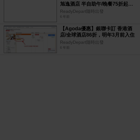
旭逸酒店 半自助午/晚餐75折起，
今日起開始
ReadyDepart隨時出發
6 年前
【Agoda優惠】銀聯卡訂 香港酒
店/全球酒店86折，明年3月前入住
ReadyDepart隨時出發
6 年前