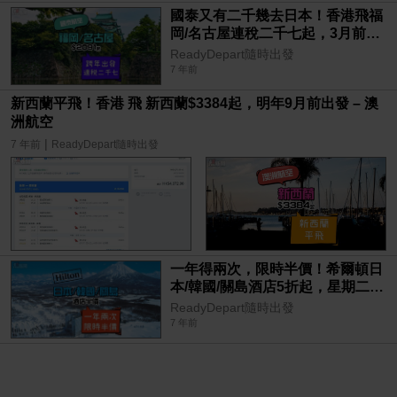
國泰又有二千幾去日本！香港飛福
岡/名古屋連稅二千七起，3月前出
發 – 國泰航空
ReadyDepart隨時出發
7 年前
新西蘭平飛！香港 飛 新西蘭$3384起，明年9月前出發 – 澳
洲航空
|
7 年前
ReadyDepart隨時出發
一年得兩次，限時半價！希爾頓日
本/韓國/關島酒店5折起，星期二開
賣 – Hilton
ReadyDepart隨時出發
7 年前