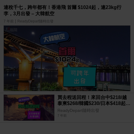
連稅千七，跨年都有！香港飛 首爾 $1024起，連23kg行
李，3月出發 – 大韓航空
|
7 年前
ReadyDepart隨時出發
買去程送回程！來回台中$218/越
泰柬$268/韓國$230/日本$418起，
今朝9點 – HK Express
ReadyDepart隨時出發
7 年前