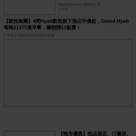
ReadyDepart隨時出發
6 年前
【凱悅集團】4間Hyatt凱悅旗下酒店半價起，Grand Hyatt
每晚$1375連早餐，聽朝開11點賣！
|
6 年前
ReadyDepart隨時出發
【晚市優惠】悦品酒店、汀蘭居、