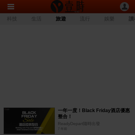
科技
生活
旅遊
流行
娛樂
讀
一年一度！Black Friday酒店優惠
整合！
ReadyDepart隨時出發
7 年前