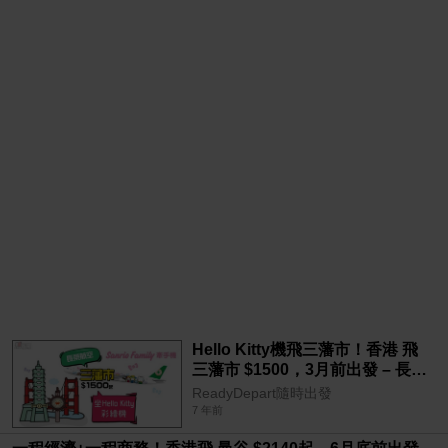
Hello Kitty機飛三藩市！香港 飛
三藩市 $1500，3月前出發 – 長榮
航空
ReadyDepart隨時出發
7 年前