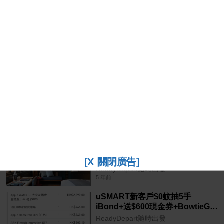
香港「2021酒店奢華遊」特集，頂
級酒店限時75折
[X 關閉廣告]
ReadyDepart隨時出發
5 年前
uSMART新客戶$0蚊抽5手
iBond+送$600現金券+BowtieGo
門診醫療福利+紅酒乙枝
ReadyDepart隨時出發