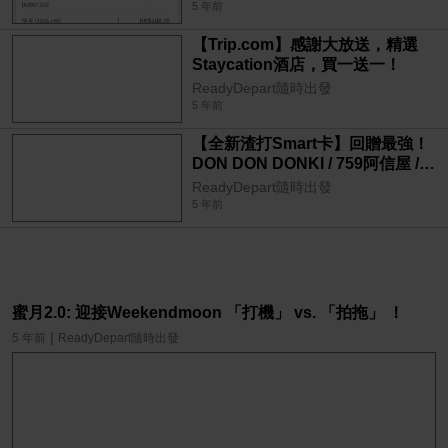
5 年前
【Trip.com】感謝大放送，精選
Staycation酒店，買一送一！
ReadyDepart隨時出發
5 年前
【全新渣打Smart卡】回贈最強！
DON DON DONKI / 759阿信屋 /
OK便利店 / 百佳 / 屈臣氏門市及網
ReadyDepart隨時出發
店 / foodpanda / foodpanda mall
5 年前
/ panda
蜜月2.0: 迎接Weekendmoon 「打機」 vs. 「拍拖」 ！
|
5 年前
ReadyDepart隨時出發