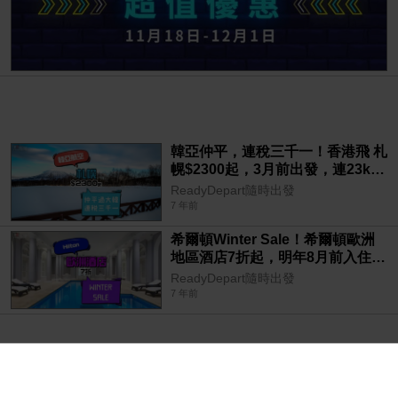
韓亞仲平，連稅三千一！香港飛 札
幌$2300起，3月前出發，連23kg
行李 – 韓亞航空
ReadyDepart隨時出發
7 年前
希爾頓Winter Sale！希爾頓歐洲
地區酒店7折起，明年8月前入住 –
Hilton
ReadyDepart隨時出發
7 年前