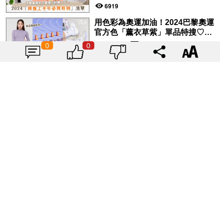
的好物♡
6919
用色彩為奧運加油！2024巴黎奧運
官方色「薰衣草紫」單品特搜♡讓
你從頭到腳、隨時充滿奧運氛圍～
|
Tagsis
2024-07-26
0
0
10237
載入更多