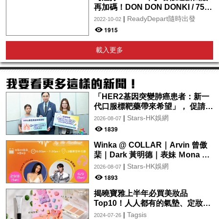
再加碼！DON DON DONKI / 759
阿信屋 / OK / 百佳 / 屈臣氏 /
|
ReadyDepart隨時出發
2022-10-02
foodpanda / pandamart全年享
1915
5%現金回贈！迎新更新高達$2
載入更多
「HER2基因突變肺癌患者：新一
代口服標靶藥帶來希望」， 促請政
府加快納入藥物名冊，助患者及早
|
Stars-HK娛網
2026-08-07
受惠
1839
Winka @ COLLAR｜Arvin 曾傲
棐｜Dark 黃明德｜表妹 Ｍona 8
月29日起登陸L5維港空中花園 |
|
Stars-HK娛網
2026-08-07
wwwtc mall 首度呈獻「Music
1893
Wave By The Harbo
揭曉寶雅上半年必買美妝品
Top10！人人都有的氣墊、定妝噴
霧、保養品～幫你找到最值得入手
|
Tagsis
2024-07-26