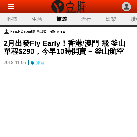
科技
生活
旅遊
流行
娛樂
讀
1914
ReadyDepart隨時出發
2月出發Fly Early！香港/澳門 飛 釜山
單程$290，今早10時開賣 – 釜山航空
2019-11-05
旅遊