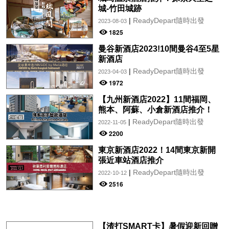
城-竹田城跡
|
ReadyDepart隨時出發
2023-08-03
1825
曼谷新酒店2023!10間曼谷4至5星
新酒店
|
ReadyDepart隨時出發
2023-04-03
1972
【九州新酒店2022】11間福岡、
熊本、阿蘇、小倉新酒店推介！
|
ReadyDepart隨時出發
2022-11-05
2200
東京新酒店2022！14間東京新開
張近車站酒店推介
|
ReadyDepart隨時出發
2022-10-12
2516
【渣打SMART卡】暑假迎新回贈