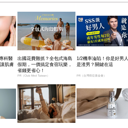
專科醫
出國花費難抓？全包式海島
1/2機率淪陷！你是好男
 讓肌膚
假期，一價搞定食宿玩樂，
是渣男？關鍵在這
省錢更省心！
PR（Club Med Taiwan）
PR（台灣癌症基金會）