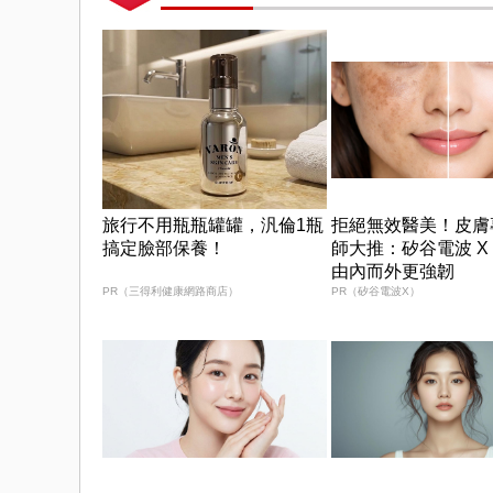
旅行不用瓶瓶罐罐，汎倫1瓶
拒絕無效醫美！皮膚
搞定臉部保養！
師大推：矽谷電波 X
由內而外更強韌
PR（三得利健康網路商店）
PR（矽谷電波X）