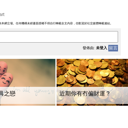
rt
表本網立場。任何機構未經書面授權不得自行轉載全文內容，但歡迎於社交媒體轉載連結。
留言
發佈由:
未登入
具之戀
近期你有冇偏財運？