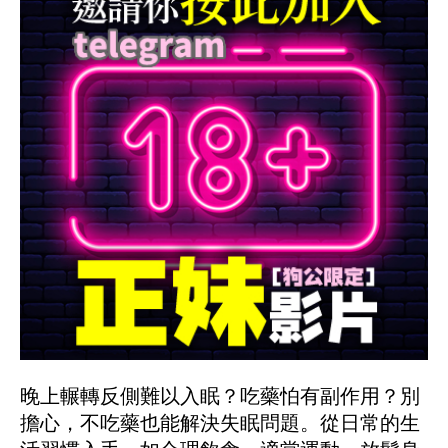
晚上輾轉反側難以入眠？吃藥怕有副作用？別
擔心，不吃藥也能解決失眠問題。從日常的生