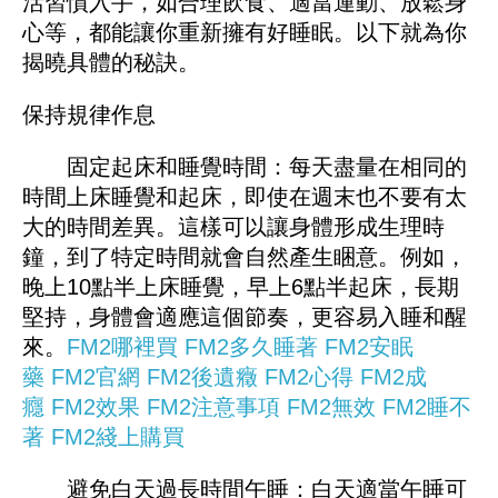
活習慣入手，如合理飲食、適當運動、放鬆身
心等，都能讓你重新擁有好睡眠。以下就為你
揭曉具體的秘訣。
保持規律作息
固定起床和睡覺時間：每天盡量在相同的
時間上床睡覺和起床，即使在週末也不要有太
大的時間差異。這樣可以讓身體形成生理時
鐘，到了特定時間就會自然產生睏意。例如，
晚上10點半上床睡覺，早上6點半起床，長期
堅持，身體會適應這個節奏，更容易入睡和醒
來。
FM2哪裡買
FM2多久睡著
FM2安眠
藥
FM2官網
FM2後遺癥
FM2心得
FM2成
癮
FM2效果
FM2注意事項
FM2無效
FM2睡不
著
FM2綫上購買
避免白天過長時間午睡：白天適當午睡可