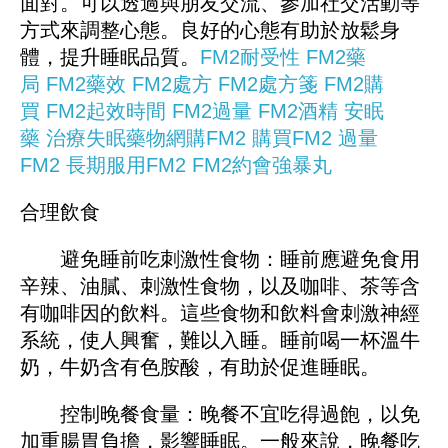
面對。可以透過與朋友交流、參加社交活動等
方式來調整心態。良好的心態有助於放鬆身
體，提升睡眠品質。
FM2耐受性
FM2藥
局
FM2藥效
FM2處方
FM2處方箋
FM2購
買
FM2起效時間
FM2過量
FM2酒精
安眠
藥
治療失眠藥物
網購FM2
購買FM2
過量
FM2
長期服用FM2
FM2約會強暴丸
合理飲食
避免睡前吃刺激性食物：睡前應避免食用
辛辣、油膩、刺激性食物，以及咖啡、茶等含
有咖啡因的飲料。這些食物和飲料會刺激神經
系統，使人興奮，難以入睡。睡前喝一杯溫牛
奶，牛奶含有色胺酸，有助於促進睡眠。
控制晚餐食量：晚餐不宜吃得過飽，以免
加重腸胃負擔，影響睡眠。一般來說，晚餐吃