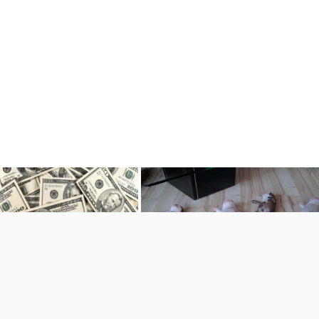
上哪一位富豪？
我係唔係懶瞓豬呢?