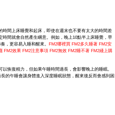
時間上床睡覺和起床，即使在週末也不要有太大的時間差
定時間就會自然產生睏意。例如，晚上10點半上床睡覺，早
節奏，更容易入睡和醒來。
FM2哪裡買
FM2多久睡著
FM2安
癮
FM2效果
FM2注意事項
FM2無效
FM2睡不著
FM2綫上購
以恢復精力，但如果午睡時間過長，會影響晚上的睡眠。
。過長的午睡會讓身體進入深度睡眠狀態，醒來後反而會感到困