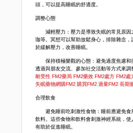
頭，可以提高睡眠的舒適度。
調整心態
減輕壓力：壓力是導致失眠的常見原因之
珈等。冥想可以幫助放鬆身心，排除雜念，讓
於緩解壓力，改善睡眠。
保持積極樂觀的心態：避免過度焦慮和擔
透過與朋友交流、參加社交活動等方式來調
耐受性
FM2藥局
FM2藥效
FM2處方
FM2處
失眠藥物
網購FM2
購買FM2
過量FM2
長期服
合理飲食
避免睡前吃刺激性食物：睡前應避免食用
飲料。這些食物和飲料會刺激神經系統，使
有助於促進睡眠。