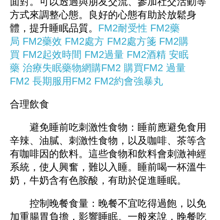
面對。可以透過與朋友交流、參加社交活動等
方式來調整心態。良好的心態有助於放鬆身
體，提升睡眠品質。
FM2耐受性
FM2藥
局
FM2藥效
FM2處方
FM2處方箋
FM2購
買
FM2起效時間
FM2過量
FM2酒精
安眠
藥
治療失眠藥物
網購FM2
購買FM2
過量
FM2
長期服用FM2
FM2約會強暴丸
合理飲食
避免睡前吃刺激性食物：睡前應避免食用
辛辣、油膩、刺激性食物，以及咖啡、茶等含
有咖啡因的飲料。這些食物和飲料會刺激神經
系統，使人興奮，難以入睡。睡前喝一杯溫牛
奶，牛奶含有色胺酸，有助於促進睡眠。
控制晚餐食量：晚餐不宜吃得過飽，以免
加重腸胃負擔，影響睡眠。一般來說，晚餐吃