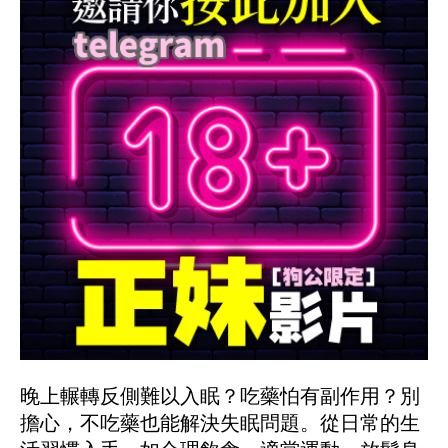
晚上輾轉反側難以入眠？吃藥怕有副作用？別
擔心，不吃藥也能解決失眠問題。從日常的生