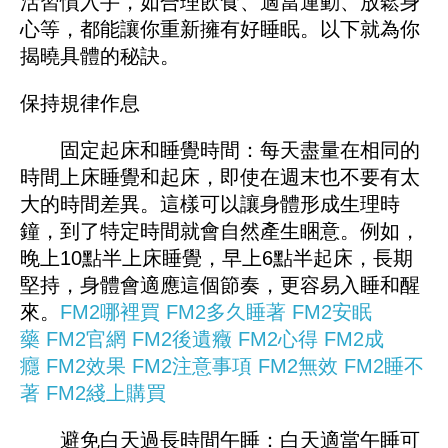
活習慣入手，如合理飲食、適當運動、放鬆身
心等，都能讓你重新擁有好睡眠。以下就為你
揭曉具體的秘訣。
保持規律作息
固定起床和睡覺時間：每天盡量在相同的
時間上床睡覺和起床，即使在週末也不要有太
大的時間差異。這樣可以讓身體形成生理時
鐘，到了特定時間就會自然產生睏意。例如，
晚上10點半上床睡覺，早上6點半起床，長期
堅持，身體會適應這個節奏，更容易入睡和醒
來。
FM2哪裡買
FM2多久睡著
FM2安眠
藥
FM2官網
FM2後遺癥
FM2心得
FM2成
癮
FM2效果
FM2注意事項
FM2無效
FM2睡不
著
FM2綫上購買
避免白天過長時間午睡：白天適當午睡可