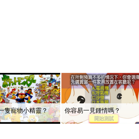
一隻寵物小精靈？
你容易一見鍾情嗎？