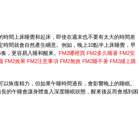
時間上床睡覺和起床，即使在週末也不要有太大的時間差
定時間就會自然產生睏意。例如，晚上10點半上床睡覺，早
節奏，更容易入睡和醒來。
FM2哪裡買
FM2多久睡著
FM2安
癮
FM2效果
FM2注意事項
FM2無效
FM2睡不著
FM2綫上購
以恢復精力，但如果午睡時間過長，會影響晚上的睡眠。
。過長的午睡會讓身體進入深度睡眠狀態，醒來後反而會感到困