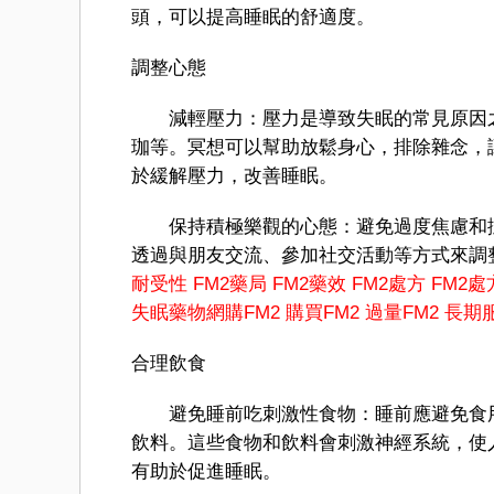
頭，可以提高睡眠的舒適度。
調整心態
減輕壓力：壓力是導致失眠的常見原因之
珈等。冥想可以幫助放鬆身心，排除雜念，讓
於緩解壓力，改善睡眠。
保持積極樂觀的心態：避免過度焦慮和擔
透過與朋友交流、參加社交活動等方式來調
耐受性
FM2藥局
FM2藥效
FM2處方
FM2處
失眠藥物
網購FM2
購買FM2
過量FM2
長期服
合理飲食
避免睡前吃刺激性食物：睡前應避免食用
飲料。這些食物和飲料會刺激神經系統，使
有助於促進睡眠。