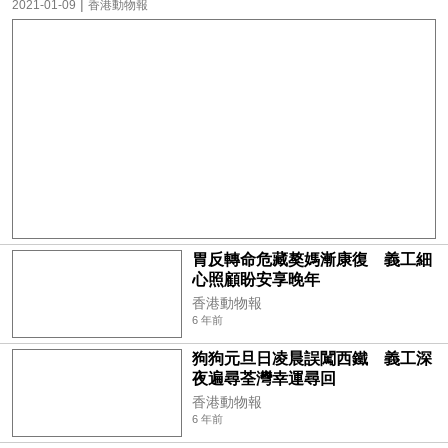
|
2021-01-09
香港動物報
胃反轉命危藏獒媽漸康復 義工細
心照顧盼安享晚年
香港動物報
6 年前
狗狗元旦日凌晨誤闖西鐵 義工深
夜遍尋荃灣幸運尋回
香港動物報
6 年前