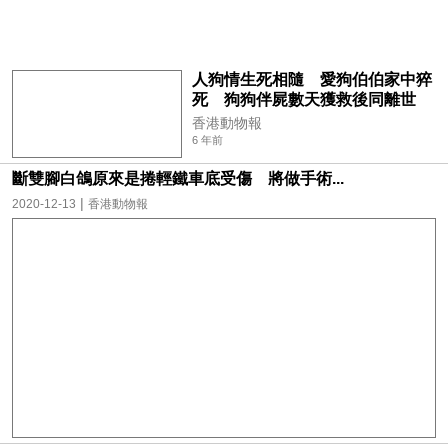
人狗情生死相隨 愛狗伯伯家中猝
死 狗狗伴屍數天獲救後同離世
香港動物報
6 年前
斷雙腳白鴿原來是捲輕鐵車底受傷 將做手術...
|
2020-12-13
香港動物報