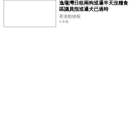
逸瓏灣日租兩狗巡邏半天沒糧食
區議員指巡邏犬已過時
香港動物報
6 年前