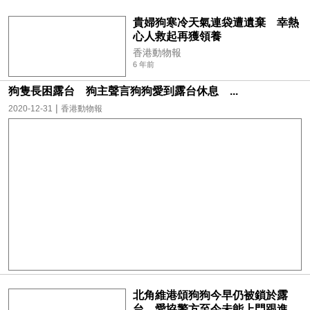
貴婦狗寒冷天氣連袋遭遺棄 幸熱
心人救起再獲領養
香港動物報
6 年前
狗隻長困露台 狗主聲言狗狗愛到露台休息 ...
|
2020-12-31
香港動物報
北角維港頌狗狗今早仍被鎖於露
台 愛協警方至今未能上門跟進