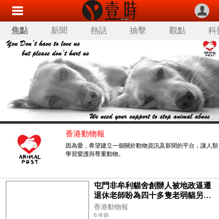
焦點
新聞
熱話
抽擊
觀點
科
香港動物報
因為愛，希望建立一個關於動物資訊及新聞的平台，讓人類
學習愛護與尊重動物。
屯門非牟利貓舍創辦人被地政逼遷
退休老師盼為四十多隻老弱貓另覓
新居
香港動物報
6 年前