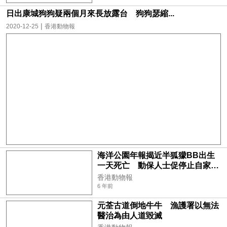
日出康城狗狗疑兩個月來長放露台 狗狗瑟縮...
|
2020-12-25
香港動物報
海洋公園年報揭近半狐獴BB出生
一天死亡 動保人士促停止自家繁
殖野生動物
香港動物報
6 年前
元荃古道倒地牛牛 漁護署以無法
醫治為由人道毀滅