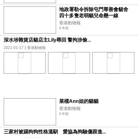
地政署勒令拆除屯門尊善會貓舍
四十多隻老弱貓兒命懸一線
香港動物報
6 年前
深水埗雜貨店貓店主Lily尋回 警拘涉偷...
|
2021-01-17
香港動物報
菜檔Ann姐的貓貓
香港動物報
6 年前
三家村被踢狗狗性格溫馴 愛協為狗驗傷跟進...