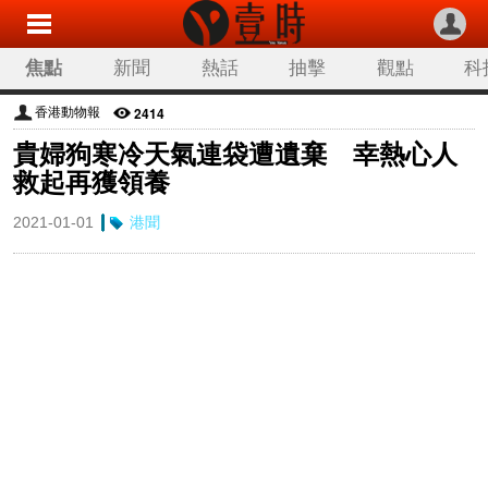
焦點
新聞
熱話
抽擊
觀點
科
2414
香港動物報
貴婦狗寒冷天氣連袋遭遺棄 幸熱心人
救起再獲領養
2021-01-01
港聞