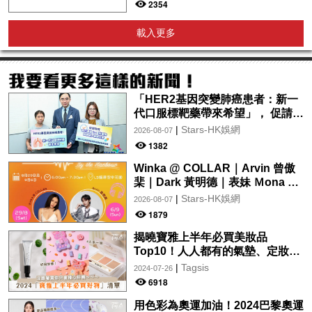
2354
載入更多
「HER2基因突變肺癌患者：新一
代口服標靶藥帶來希望」， 促請政
府加快納入藥物名冊，助患者及早
|
Stars-HK娛網
2026-08-07
受惠
1382
Winka @ COLLAR｜Arvin 曾傲
棐｜Dark 黃明德｜表妹 Ｍona 8
月29日起登陸L5維港空中花園 |
|
Stars-HK娛網
2026-08-07
wwwtc mall 首度呈獻「Music
1879
Wave By The Harbo
揭曉寶雅上半年必買美妝品
Top10！人人都有的氣墊、定妝噴
霧、保養品～幫你找到最值得入手
|
Tagsis
2024-07-26
的好物♡
6918
用色彩為奧運加油！2024巴黎奧運