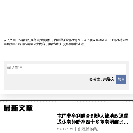
以上文章由作者特約撰寫或授權提供，內容謹反映作者意見，並不代表本網立場。任何機構未經
書面授權不得自行轉載全文內容，但歡迎於社交媒體轉載連結。
發佈由:
未登入
留言
屯門非牟利貓舍創辦人被地政逼遷
退休老師盼為四十多隻老弱貓另覓
新居
|
香港動物報
2021-01-21