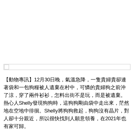
【動物專訊】12月30日晚，氣溫急降，一隻貴婦貴卻連
著袋和一包狗糧被人遺棄在村中，可憐的貴婦狗之前沖
了涼，穿了兩件衫衫，怎料出街不是玩，而是被遺棄。
熱心人Shelly發現狗狗時，這狗狗剛由袋中走出來，茫然
地在空地中徘徊。Shelly將狗狗救起，狗狗沒有晶片，對
人卻十分親近，所以很快找到人願意領養，在2021年也
有家可歸。