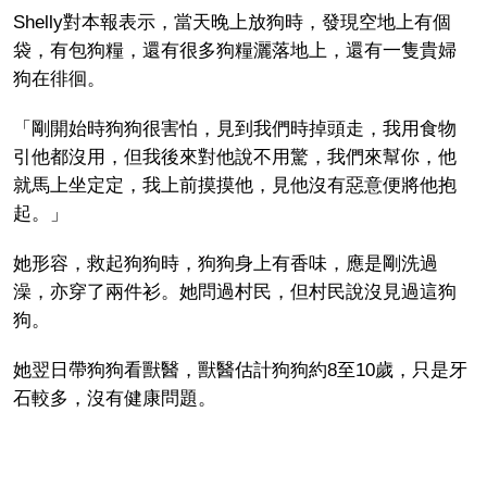
Shelly對本報表示，當天晚上放狗時，發現空地上有個
袋，有包狗糧，還有很多狗糧灑落地上，還有一隻貴婦
狗在徘徊。
「剛開始時狗狗很害怕，見到我們時掉頭走，我用食物
引他都沒用，但我後來對他說不用驚，我們來幫你，他
就馬上坐定定，我上前摸摸他，見他沒有惡意便將他抱
起。」
她形容，救起狗狗時，狗狗身上有香味，應是剛洗過
澡，亦穿了兩件衫。她問過村民，但村民說沒見過這狗
狗。
她翌日帶狗狗看獸醫，獸醫估計狗狗約8至10歲，只是牙
石較多，沒有健康問題。