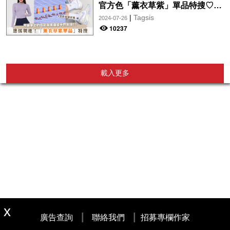
官方色「薰衣草紫」單品特搜♡讓
你從頭到腳、隨時充滿奧運氛圍～
|
Tagsis
2024-07-26
10237
載入更多
|
|
廣告查詢
聯絡我們
招募專欄作家