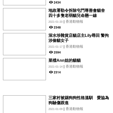
2434
地政署勒令拆除屯門尊善會貓舍
四十多隻老弱貓兒命懸一線
|
香港動物報
2021-01-20
2348
深水埗雜貨店貓店主Lily尋回 警拘
涉偷貓女子
|
香港動物報
2021-01-17
2594
菜檔Ann姐的貓貓
|
香港動物報
2021-01-14
2314
三家村被踢狗狗性格溫馴 愛協為
狗驗傷跟進
|
香港動物報
2021-01-09