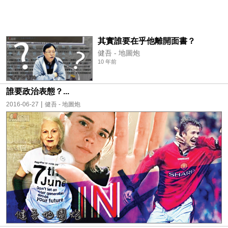
其實誰要在乎他離開面書？
健吾 - 地圖炮
10 年前
誰要政治表態？...
|
2016-06-27
健吾 - 地圖炮