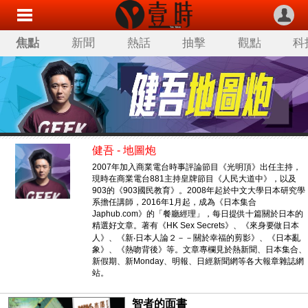
焦點
新聞
熱話
抽擊
觀點
科
健吾 - 地圖炮
2007年加入商業電台時事評論節目《光明頂》出任主持，
現時在商業電台881主持皇牌節目《人民大道中》，以及
903的《903國民教育》。2008年起於中文大學日本研究學
系擔任講師，2016年1月起，成為《日本集合
Japhub.com》的「餐廳經理」，每日提供十篇關於日本的
精選好文章。著有《HK Sex Secrets》、《來身要做日本
人》、《新‧日本人論２－－關於幸福的剪影》、《日本亂
象》、《熱吻背後》等。文章專欄見於熱新聞、日本集合、
新假期、新Monday、明報、日經新聞網等各大報章雜誌網
站。
智者的面書