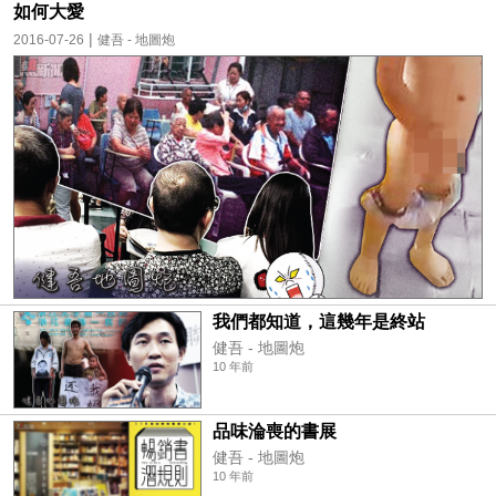
如何大愛
|
2016-07-26
健吾 - 地圖炮
我們都知道，這幾年是終站
健吾 - 地圖炮
10 年前
品味淪喪的書展
健吾 - 地圖炮
10 年前