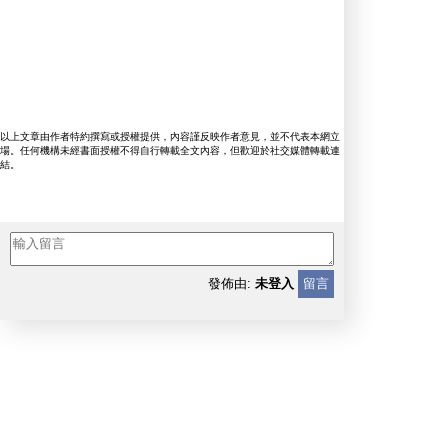
以上文章由作者特約撰寫或授權提供，內容謹反映作者意見，並不代表本網立
場。任何機構未經書面授權不得自行轉載全文內容，但歡迎於社交媒體轉載連
結。
發佈由:
未登入
留言