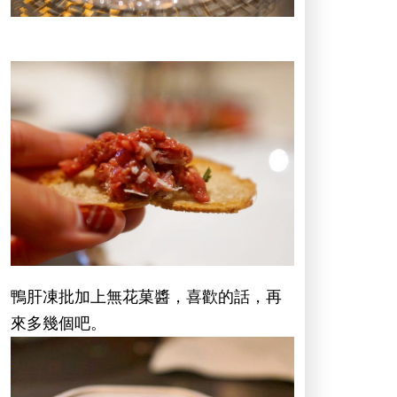
鴨肝凍批加上無花菓醬，喜歡的話，再
來多幾個吧。