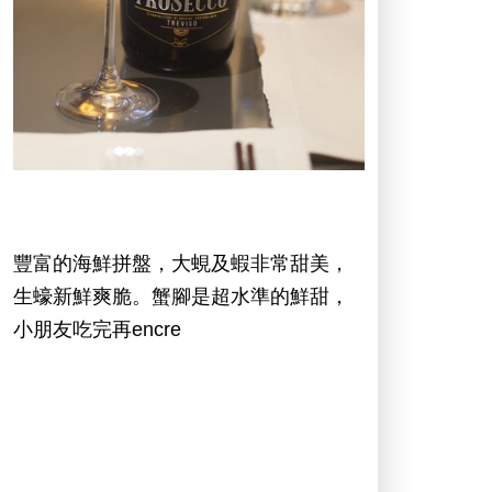
豐富的海鮮拼盤，大蜆及蝦非常甜美，
生蠔新鮮爽脆。蟹腳是超水準的鮮甜，
小朋友吃完再encre