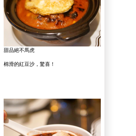
甜品絕不馬虎
棉滑的紅豆沙，驚喜！