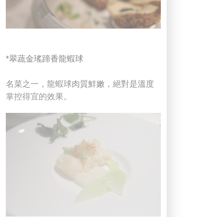
*翠蔬金瑤蹄香龍蝦球
名菜之一，龍蝦球肉質鮮嫩，絕對是溫度
掌控得宜的效果。