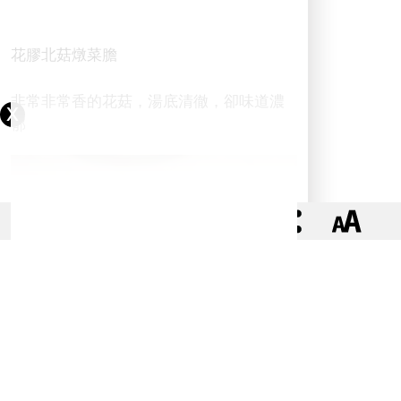
花膠北菇燉菜膽
非常非常香的花菇，湯底清徹，卻味道濃
郁
0
0
閱讀全文
原文連結:
http://olkitchen.blogspot.com/...