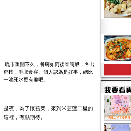
晚市重開不久，餐廳如雨後春筍般，各出
奇技，爭取食客。個人認為是好事，總比
一池死水更有趣吧。
是夜，為了懷舊菜，來到米芝蓮二星的
這裡，有點期待。