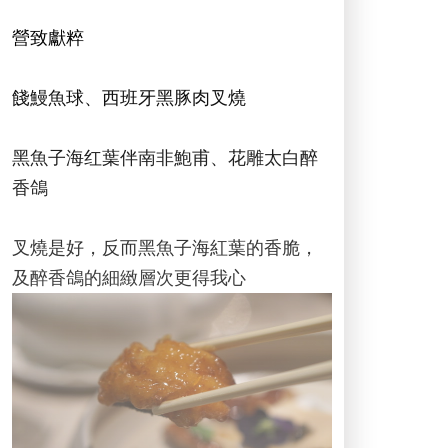
營致獻粹
餞鰻魚球、西班牙黑豚肉叉燒
黑魚子海红葉伴南非鮑甫、花雕太白醉
香鴿
叉燒是好，反而黑魚子海紅葉的香脆，
及醉香鴿的細緻層次更得我心