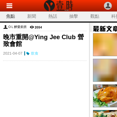
焦點
新聞
熱話
抽擊
觀點
科
2054
O L 醉愛廚房
晚市重開@Ying Jee Club 營
致會館
2021-04-07
飲食