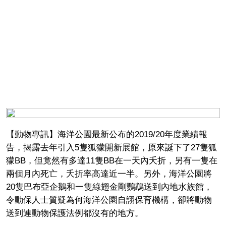
【動物專訊】海洋公園最新公布的2019/20年度業績報
告，揭露去年引入5隻狐獴開新展館，原來誕下了27隻狐
獴BB，但竟然有多達11隻BB在一天內夭折，另有一隻在
兩個月內死亡，夭折率高達近一半。另外，海洋公園將
20隻巴布亞企鵝和一隻綠翅金剛鸚鵡送到內地水族館，
令動保人士質疑為何海洋公園自詡保育機構，卻將動物
送到連動物保護法例都沒有的地方。