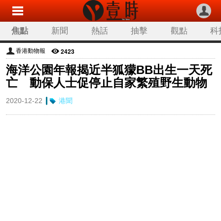
焦點
新聞
熱話
抽擊
觀點
科
2423
香港動物報
海洋公園年報揭近半狐獴BB出生一天死
亡 動保人士促停止自家繁殖野生動物
2020-12-22
港聞