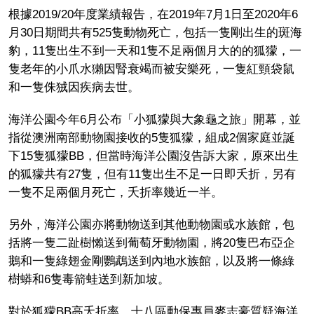
根據2019/20年度業績報告，在2019年7月1日至2020年6
月30日期間共有525隻動物死亡，包括一隻剛出生的斑海
豹，11隻出生不到一天和1隻不足兩個月大的的狐獴，一
隻老年的小爪水獺因腎衰竭而被安樂死，一隻紅頸袋鼠
和一隻侏狨因疾病去世。
海洋公園今年6月公布「小狐獴與大象龜之旅」開幕，並
指從澳洲南部動物園接收的5隻狐獴，組成2個家庭並誕
下15隻狐獴BB，但當時海洋公園沒告訴大家，原來出生
的狐獴共有27隻，但有11隻出生不足一日即夭折，另有
一隻不足兩個月死亡，夭折率幾近一半。
另外，海洋公園亦將動物送到其他動物園或水族館，包
括將一隻二趾樹懶送到葡萄牙動物園，將20隻巴布亞企
鵝和一隻綠翅金剛鸚鵡送到內地水族館，以及將一條綠
樹蟒和6隻毒箭蛙送到新加坡。
對於狐獴BB高夭折率，十八區動保專員麥志豪質疑海洋