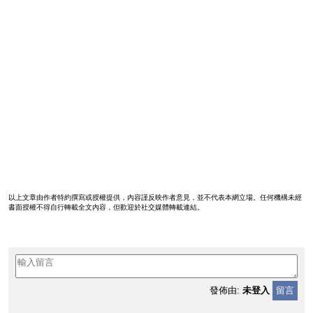
以上文章由作者特約撰寫或授權提供，內容謹反映作者意見，並不代表本網立場。任何機構未經
書面授權不得自行轉載全文內容，但歡迎於社交媒體轉載連結。
發佈由:
未登入
留言