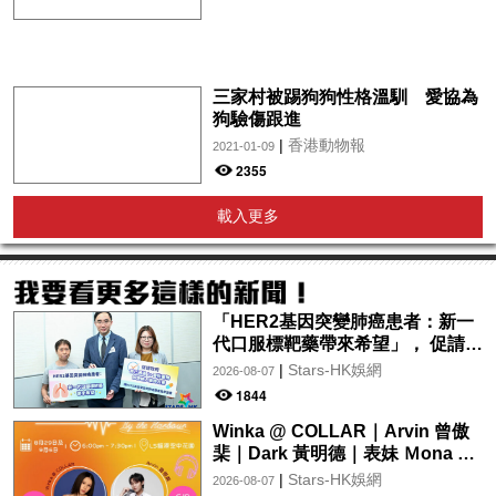
三家村被踢狗狗性格溫馴 愛協為
狗驗傷跟進
|
香港動物報
2021-01-09
2355
載入更多
「HER2基因突變肺癌患者：新一
代口服標靶藥帶來希望」， 促請政
府加快納入藥物名冊，助患者及早
|
Stars-HK娛網
2026-08-07
受惠
1844
Winka @ COLLAR｜Arvin 曾傲
棐｜Dark 黃明德｜表妹 Ｍona 8
月29日起登陸L5維港空中花園 |
|
Stars-HK娛網
2026-08-07