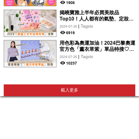
wwwtc mall 首度呈獻「Music
1906
Wave By The Harbo
揭曉寶雅上半年必買美妝品
Top10！人人都有的氣墊、定妝噴
霧、保養品～幫你找到最值得入手
|
Tagsis
2024-07-26
的好物♡
6919
用色彩為奧運加油！2024巴黎奧運
官方色「薰衣草紫」單品特搜♡讓
你從頭到腳、隨時充滿奧運氛圍～
|
Tagsis
2024-07-26
10237
載入更多