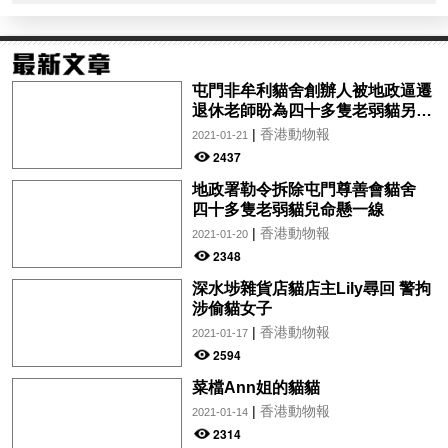
屯門非牟利貓舍創辦人被地政逼遷
退休老師盼為四十多隻老弱貓另覓
新居
|
香港動物報
2021-01-21
2437
地政署勒令拆除屯門尊善會貓舍
四十多隻老弱貓兒命懸一線
|
香港動物報
2021-01-20
2348
深水埗雜貨店貓店主Lily尋回 警拘
涉偷貓女子
|
香港動物報
2021-01-17
2594
菜檔Ann姐的貓貓
|
香港動物報
2021-01-14
2314