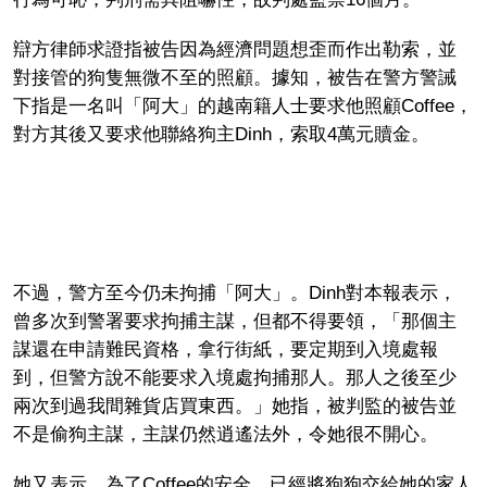
辯方律師求證指被告因為經濟問題想歪而作出勒索，並
對接管的狗隻無微不至的照顧。據知，被告在警方警誡
下指是一名叫「阿大」的越南籍人士要求他照顧Coffee，
對方其後又要求他聯絡狗主Dinh，索取4萬元贖金。
不過，警方至今仍未拘捕「阿大」。Dinh對本報表示，
曾多次到警署要求拘捕主謀，但都不得要領，「那個主
謀還在申請難民資格，拿行街紙，要定期到入境處報
到，但警方說不能要求入境處拘捕那人。那人之後至少
兩次到過我間雜貨店買東西。」她指，被判監的被告並
不是偷狗主謀，主謀仍然逍遙法外，令她很不開心。
她又表示，為了Coffee的安全，已經將狗狗交給她的家人