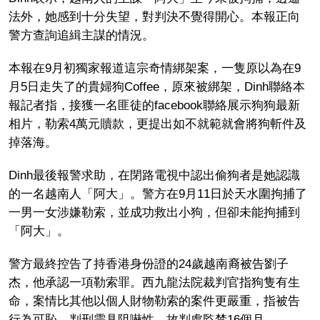
法外，她感到十分失望，對判決不覺得開心。本報正向
警方查詢追緝主謀的情況。
本報在9月初獨家報道這宗奇情綁架案，一隻原以為在9
月5日走失了的貴婦狗Coffee，原來被綁架，Dinh聯絡本
報記者指，接獲一名匪徒的facebook聯絡展示狗狗最新
相片，勒索4萬元贖款，更提出如不就範就會將狗斬件及
掉落海。
Dinh最後報警求助，在閉路電視中認出偷狗者是她認識
的一名越南人「阿大」。警方在9月11日於天水圍拘捕了
一男一女涉嫌勒索，並成功救出小狗，但卻未能拘捕到
「阿大」。
警方最終控告了持香港身份證的24歲越南裔被告劉子
杰，他承認一項勒索罪。西九龍法院裁判官指狗隻有生
命，案情比其他以個人財物勒索的案件更嚴重，指被告
行為可恥，判刑需具阻嚇性，故判處監禁16個月。