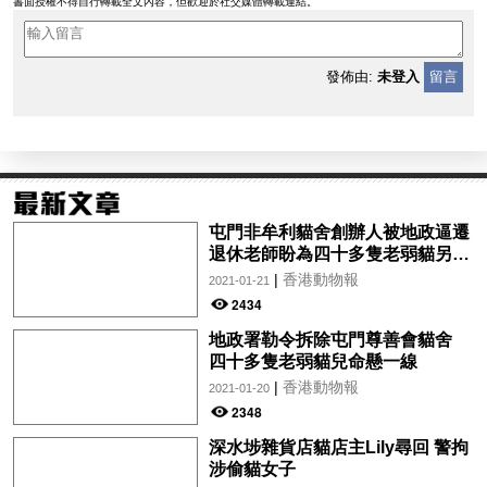
書面授權不得自行轉載全文內容，但歡迎於社交媒體轉載連結。
發佈由:
未登入
留言
屯門非牟利貓舍創辦人被地政逼遷
退休老師盼為四十多隻老弱貓另覓
新居
|
香港動物報
2021-01-21
2434
地政署勒令拆除屯門尊善會貓舍
四十多隻老弱貓兒命懸一線
|
香港動物報
2021-01-20
2348
深水埗雜貨店貓店主Lily尋回 警拘
涉偷貓女子