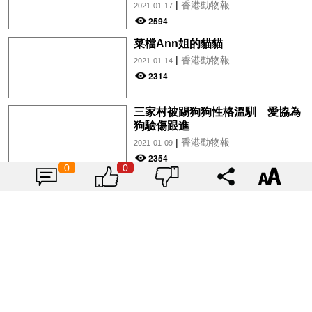
|
香港動物報
2021-01-17
2594
菜檔Ann姐的貓貓
|
香港動物報
2021-01-14
2314
三家村被踢狗狗性格溫馴 愛協為
狗驗傷跟進
|
香港動物報
2021-01-09
2354
0
0
載入更多
揭曉寶雅上半年必買美妝品
Top10！人人都有的氣墊、定妝噴
霧、保養品～幫你找到最值得入手
|
Tagsis
2024-07-26
的好物♡
6918