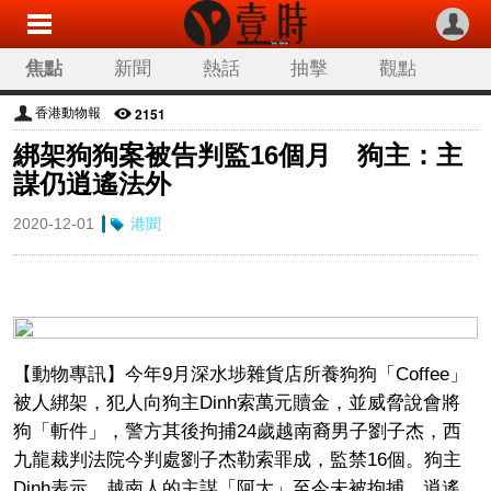
焦點
新聞
熱話
抽擊
觀點
科技
生活
旅遊
流行
娛樂
2151
香港動物報
綁架狗狗案被告判監16個月 狗主：主
讀者來稿
專欄分類
謀仍逍遙法外
2020-12-01
港聞
【動物專訊】今年9月深水埗雜貨店所養狗狗「Coffee」
被人綁架，犯人向狗主Dinh索萬元贖金，並威脅說會將
狗「斬件」，警方其後拘捕24歲越南裔男子劉子杰，西
九龍裁判法院今判處劉子杰勒索罪成，監禁16個。狗主
Dinh表示，越南人的主謀「阿大」至今未被拘捕，逍遙