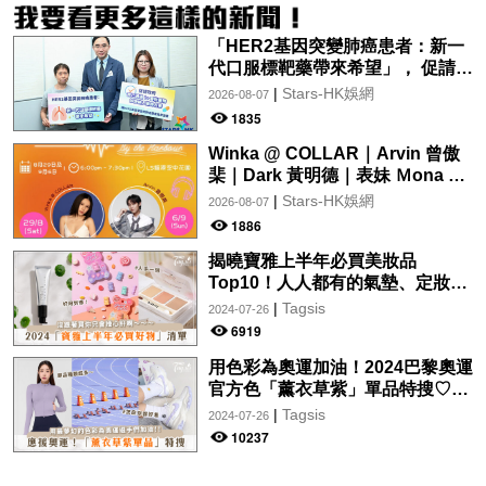
「HER2基因突變肺癌患者：新一
代口服標靶藥帶來希望」， 促請政
府加快納入藥物名冊，助患者及早
|
Stars-HK娛網
2026-08-07
受惠
1835
Winka @ COLLAR｜Arvin 曾傲
棐｜Dark 黃明德｜表妹 Ｍona 8
月29日起登陸L5維港空中花園 |
|
Stars-HK娛網
2026-08-07
wwwtc mall 首度呈獻「Music
1886
Wave By The Harbo
揭曉寶雅上半年必買美妝品
Top10！人人都有的氣墊、定妝噴
霧、保養品～幫你找到最值得入手
|
Tagsis
2024-07-26
的好物♡
6919
用色彩為奧運加油！2024巴黎奧運
官方色「薰衣草紫」單品特搜♡讓
你從頭到腳、隨時充滿奧運氛圍～
|
Tagsis
2024-07-26
10237