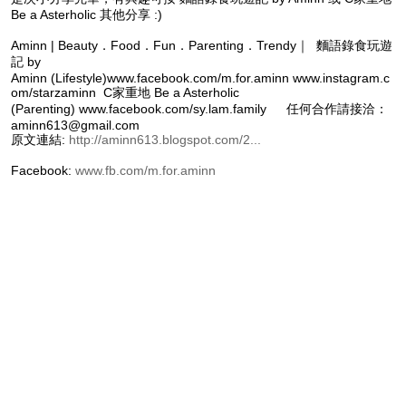
Be a Asterholic 其他分享 :)
Aminn | Beauty．Food．Fun．Parenting．Trendy｜ 麵語錄食玩遊
記 by
Aminn (Lifestyle)www.facebook.com/m.for.aminn www.instagram.c
om/starzaminn C家重地 Be a Asterholic
(Parenting) www.facebook.com/sy.lam.family 任何合作請接洽：
aminn613@gmail.com
原文連結:
http://aminn613.blogspot.com/2...
Facebook:
www.fb.com/m.for.aminn