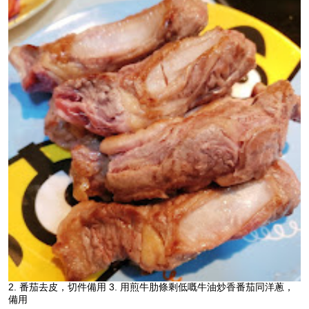
2. 番茄去皮，切件備用 3. 用煎牛肋條剩低嘅牛油炒香番茄同洋蔥，
備用