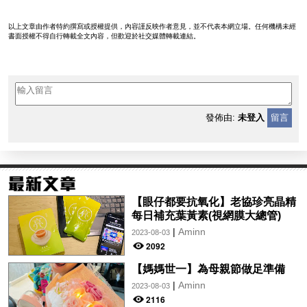
以上文章由作者特約撰寫或授權提供，內容謹反映作者意見，並不代表本網立場。任何機構未經
書面授權不得自行轉載全文內容，但歡迎於社交媒體轉載連結。
發佈由:
未登入
留言
【眼仔都要抗氧化】老協珍亮晶精
每日補充葉黃素(視網膜大總管)
|
Aminn
2023-08-03
2092
【媽媽世一】為母親節做足準備
|
Aminn
2023-08-03
2116