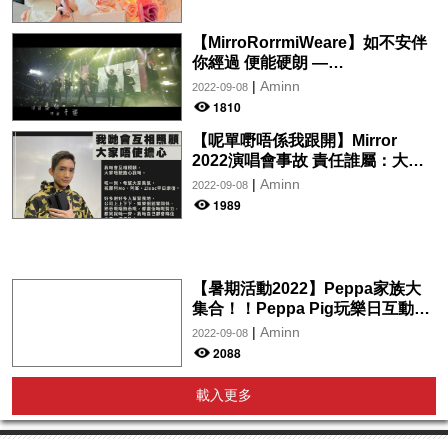
【MirroRorrmiWeare】如不安伴
你經過 便能硬朗 —
MIRROR《ONE AND ALL》
|
Aminn
2022-09-08
1810
【呢單嘢唔係我跟開】Mirror
2022演唱會事故 責任誰屬：大國
文化？MakerVille？藝能？菱藝？
|
Aminn
2022-09-08
協興隆？ITP？紅館？康文署？機
1989
電署？
【暑期活動2022】Peppa家族大
集合！！Peppa Pig玩樂日互動特
展 (季尾優惠門票低至$88)
|
Aminn
2022-09-08
2088
載入更多