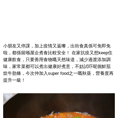
小朋友又停課，加上疫情又返嚟，出街食真係可免即免
啦，都係留喺屋企煮食比較安全！ 在家抗疫又想keep住
健康飲食，只要善用食物嘅天然味道，減少過渡添加調
味，家常菜都可以煮出健康好煮意，不妨試吓呢個鮮茄
炆牛肋條，今次仲加入super food之一嘅秋葵，營養度再
提升一級！