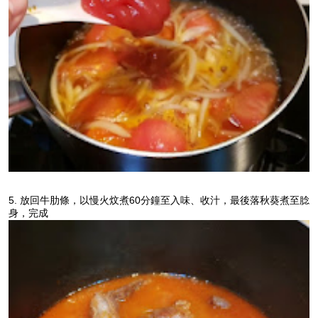
5. 放回牛肋條，以慢火炆煮60分鐘至入味、收汁，最後落秋葵煮至腍
身，完成