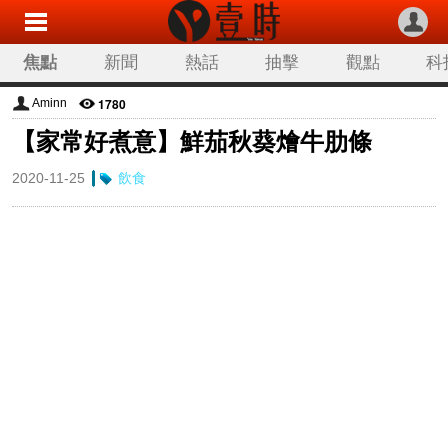
焦點
新聞
熱話
抽擊
觀點
科
1780
Aminn
【家常好煮意】鮮茄秋葵燴牛肋條
2020-11-25
飲食