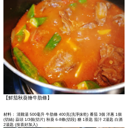
【鮮茄秋葵燴牛肋條】
材料： 清雞湯 500毫升 牛肋條 400克(洗淨抹乾) 番茄 3個 洋蔥 1個
(切絲) 蒜頭 1/3個(切片) 秋葵 6-8條(切段) 糖 1茶匙 茄汁 2湯匙 白酒
2湯匙 (按喜好加入)