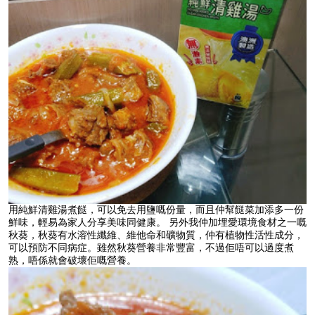
用純鮮清雞湯煮餸，可以免去用鹽嘅份量，而且仲幫餸菜加添多一份
鮮味，輕易為家人分享美味同健康。 另外我仲加埋愛環境食材之一嘅
秋葵，秋葵有水溶性纖維、維他命和礦物質，仲有植物性活性成分，
可以預防不同病症。雖然秋葵營養非常豐富，不過佢唔可以過度煮
熟，唔係就會破壞佢嘅營養。