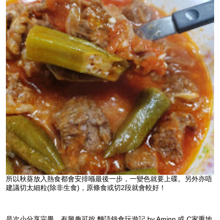
所以秋葵放入熱食都會安排喺最後一步，一變色就要上碟。另外亦唔
建議切太細粒(除非生食)，原條食或切2段就會較好！
是次小分享完畢，有興趣可按 麵語錄食玩遊記 by Aminn 或 C家重地