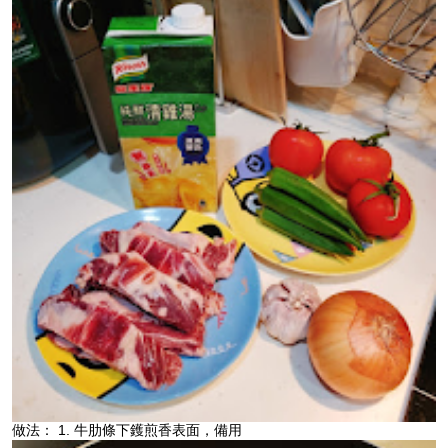
做法： 1. 牛肋條下鑊煎香表面，備用