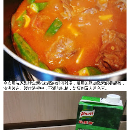
今次用咗家樂牌全新推出嘅純鮮清雞湯，選用無添加激素飼養靚雞，
澳洲製造。製作過程中，不添加味精，防腐劑及人造色素。