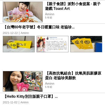
【親子食譜】派對小食提案 · 親子
遊戲 Toast Art
Aminn
5 年前
【台灣80年老字號】冬日暖薑口味 老協珍...
|
2021-12-22
Aminn
【高效抗氧組合】抗氧美肌新膠原
蛋白 老協珍美顏飲
Aminn
5 年前
【Hello Kitty別注版親子口罩】...
|
2021-11-02
Aminn