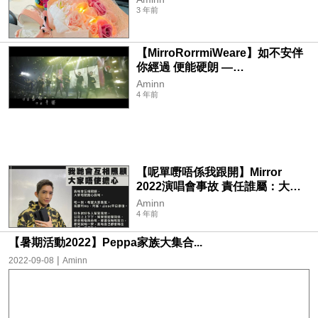
3 年前
【MirroRorrmiWeare】如不安伴
你經過 便能硬朗 —
MIRROR《ONE AND ALL》
Aminn
4 年前
【呢單嘢唔係我跟開】Mirror
2022演唱會事故 責任誰屬：大國
文化？MakerVille？藝能？菱藝？
Aminn
協興隆？ITP？紅館？康文署？機
4 年前
電署？
【暑期活動2022】Peppa家族大集合...
|
2022-09-08
Aminn