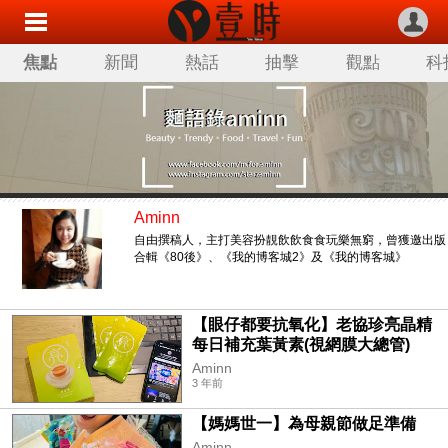
焦點
新聞
熱話
抽擊
觀點
科
Aminn
自由撰稿人，主打美容扮靚飲飲食食玩樂無窮，曾獲邀出版
合輯《80後》、《我的博客城2》及《我的博客城》
【眼仔都要抗氧化】老協珍亮晶精
每日補充葉黃素(視網膜大總管)
Aminn
3 年前
【媽媽世一】為母親節做足準備
Aminn