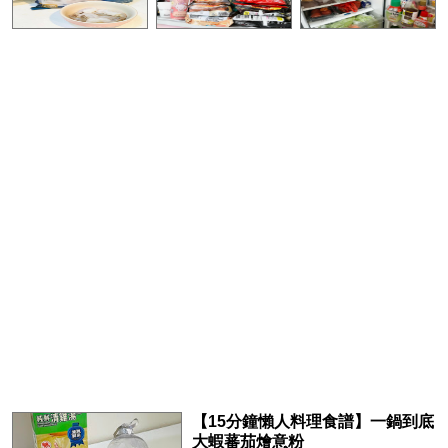
【15分鐘懶人料理食譜】一鍋到底
大蝦蕃茄燴意粉