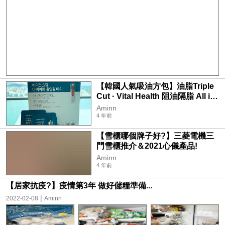
【韓國人氣吸油方包】油脂Triple
Cut · Vital Health 阻油隔脂 All in
one
Aminn
4 年前
【雪櫃哪個牌子好?】三菱電機三
門雪櫃推介＆2021心儀產品!
Aminn
4 年前
【居家抗疫?】疫情第3年 做好儲糧準備...
|
2022-02-08
Aminn