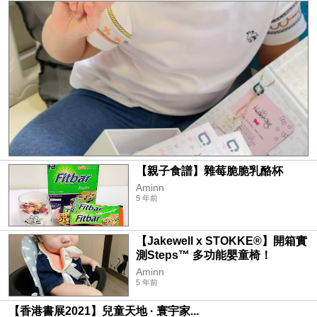
【親子食譜】雜莓脆脆乳酪杯
Aminn
5 年前
【Jakewell x STOKKE®️】開箱實
測Steps™️ 多功能嬰童椅！
Aminn
5 年前
【香港書展2021】兒童天地 · 寰宇家...