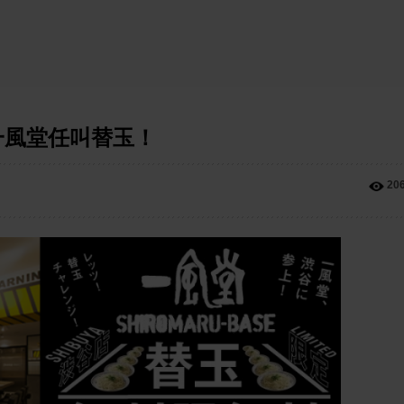
一風堂任叫替玉！
20