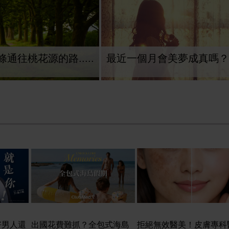
通往桃花源的路.....
最近一個月會美夢成真嗎？
好男人還
出國花費難抓？全包式海島
拒絕無效醫美！皮膚專科