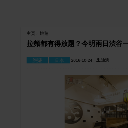
主頁
旅遊
>
拉麵都有得放題？今明兩日渋谷
迪滴
2016-10-24
|