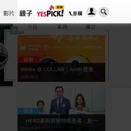
迪滴
Winka @ COLLAR｜Arvin 曾傲棐｜Dark 黃明德｜表妹 Ｍona 8月29日起登陸L5維港空中花園 | wwwtc mall 首度呈獻「Music Wave By The Harbo
2026-08-07
「HER2基因突變肺癌患者：新一代口服標靶藥帶來希望」， 促請政府加快納入藥物名冊，助患者及早受惠
2026-08-07