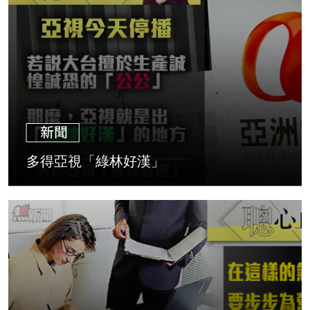
多得亞視「綠林好漢」