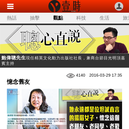
熱話
抽擊
觀點
科技
生活
旅
鮑偉聰先生
現任精英文化動力出版社社長，兼商台節目光明頂嘉
賓主持
4140
2016-03-29 17:35
憶念舊友