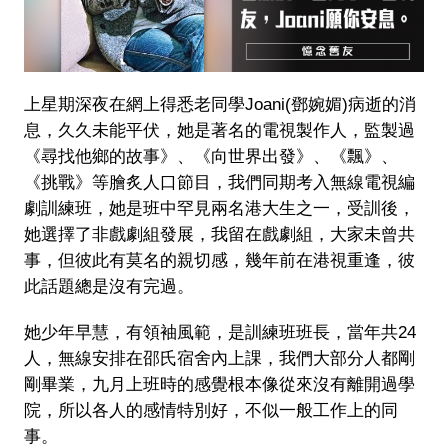
上星期深夜在網上得悉老同學Joani
(
鄧婉媚
)
病逝的消
息，久久未能平伏，她是著名的電視製作人，監製過
《尋找他鄉的故事》、《向世界出發》、《飄》、
《挑戰》等膾炙人口節目，我們同期考入無線電視編
劇訓練班，她是班中罕見兩名港大生之一，受訓後，
她選擇了非戲劇組發展，我留在戲劇組，大家未曾共
事，但彼此有莫名的親切感，幾年前在港視重逢，彼
此話題總是沒有完過。
她少年早慧，有領袖風範，是訓練班班長，當年共
24
人，無線安排在邵氏宿舍內上課，我們大部分人都剛
剛畢業，九月上班時的感覺根本像從來沒有離開過學
院，所以各人的感情特別好，不似一般工作上的同
事。