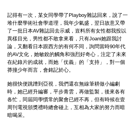
記得有一次，某女同學帶了
Playboy
雜誌回來，說了一
堆什麼學術社會學道理，我年少氣盛，翌日故意又帶
了一批日本
AV
雜誌回去示威，豈料所有女性都我投以
異樣目光，男性都不敢拿來看，只有Joani
她跟我討
論，又翻看日本跟西方的有何不同，詢問當時
90
年代
的
AV
文化，她敏銳的觸角和強烈好奇心，注定了未來
在紀錄片的成就，而她「仗義」的「支持」，對一個
莽撞少年而言，會銘記於心。
她很快便跳蹧到亞視，我們還在無線筆耕做小編劇
時，她已經升編審，平步青雲，再做監製，後來各有
各忙，同屆同學慣常的聚會已經不再，但有時候在壹
周刊電視頒獎禮時總會碰上，互相為大家的努力而暗
暗喝采。