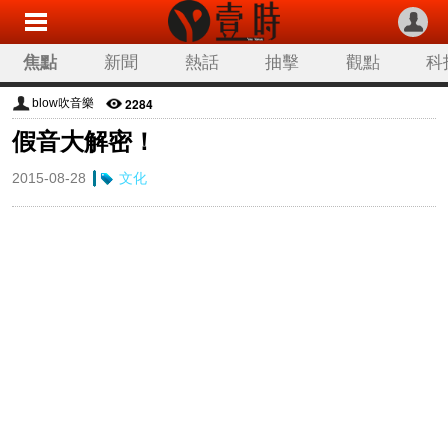
焦點
新聞
熱話
抽擊
觀點
科
2284
blow吹音樂
假音大解密！
2015-08-28
文化