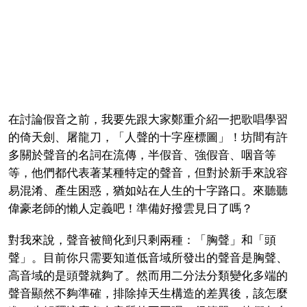
在討論假音之前，我要先跟大家鄭重介紹一把歌唱學習
的倚天劍、屠龍刀，「人聲的十字座標圖」！坊間有許
多關於聲音的名詞在流傳，半假音、強假音、咽音等
等，他們都代表著某種特定的聲音，但對於新手來說容
易混淆、產生困惑，猶如站在人生的十字路口。來聽聽
偉豪老師的懶人定義吧！準備好撥雲見日了嗎？
對我來說，聲音被簡化到只剩兩種：
「胸聲」
和
「頭
聲」
。目前你只需要知道低音域所發出的聲音是胸聲、
高音域的是頭聲就夠了。然而用二分法分類變化多端的
聲音顯然不夠準確，排除掉天生構造的差異後，該怎麼