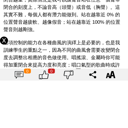
閉合的刻度上，不論音高（頭聲）或音低（胸聲）。這
其實不難，每個人都有潛力能做到。站在越靠近 0% 的
位置聲音越疲軟、越像假音；站在越靠近 100% 的位置
聲音則越剛強。
這項控制的能力在各種曲風的演繹上是必要的，也是我
訓練學生的重點之一，因為不同的曲風會需要改變閉合
度去調整出相應的音色做使用。唱搖滾、金屬時你可能
得加重閉合來提高力度和亮度；唱口氣型的歌曲時或許
0
0
放輕些才有味道。更不提一首歌曲中感情詮釋上的虛實
變化了。
想把聲音二分法為真音或假音 是沒有太大意義的
當你學會有效率的發聲且對聲帶的掌握到一定程度，閉
合度的控制可以做到十分精細，這時已經沒有一個絕對
的「假音」，只有你想要什麼聲音。氣如阿杜、抑或紮