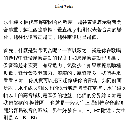
水平線 x 軸代表聲帶閉合的程度，越往東邊表示聲帶閉
合越重，越往西邊越輕；垂直線 y 軸則代表著音高的變
化，越往北邊音高越高，越往南邊則是越低。
首先，什麼是聲帶閉合呢？一言以蔽之，就是你在歌唱
的過程中聲帶摩擦震動的程度！如果摩擦震動程度高，
聲音聽起來宏亮、有穿透力，氣聲少；如果摩擦震動程
度低，聲音會軟弱無力、虛虛的，氣聲較多。我們再來
看看 y 軸，你其實可以把它想像成你的音域。如同前面
所說，水平線 x 軸以下的低音域是胸聲在掌控，水平線 x
軸以上的高音域則是頭聲的地盤。他們的分界線 x 軸是
我們俗稱的 換聲區 ，也就是一般人往上唱到特定音高後
開始容易破音的區域，男生好發在 E、F、F# 附近，女生
則是 A、B、Bb。