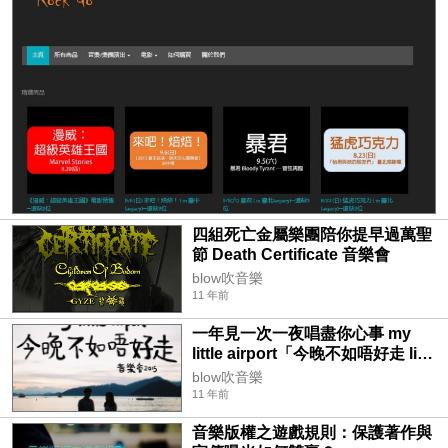
四組死亡金屬樂團陪你提早過萬聖
節 Death Certificate 音樂會
blow吹音樂
11 年前
一年見一次一夜唱盡你心事 my
little airport「今晚不如唔好走 live
2015」
blow吹音樂
11 年前
音樂版權之遊戲規則：保護著作與