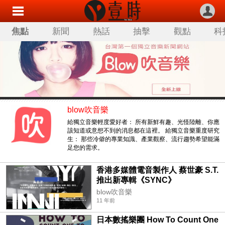
焦點
新聞
熱話
抽擊
觀點
科
blow吹音樂
給獨立音樂輕度愛好者： 所有新鮮有趣、光怪陸離、你應
該知道或意想不到的消息都在這裡。 給獨立音樂重度研究
生： 那些冷僻的專業知識、產業觀察、流行趨勢希望能滿
足您的需求。
香港多媒體電音製作人 蔡世豪 S.T.
推出新專輯《SYNC》
blow吹音樂
11 年前
日本數搖樂團 How To Count One