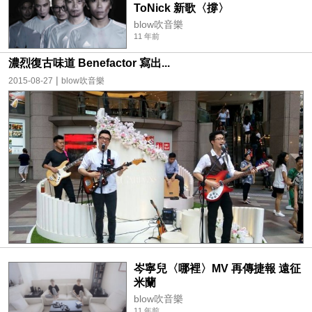
ToNick 新歌〈撐〉
blow吹音樂
11 年前
濃烈復古味道 Benefactor 寫出...
|
2015-08-27
blow吹音樂
岑寧兒〈哪裡〉MV 再傳捷報 遠征
米蘭
blow吹音樂
11 年前