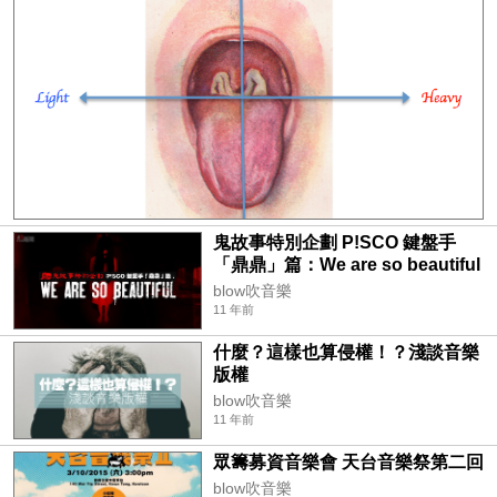
鬼故事特別企劃 P!SCO 鍵盤手
「鼎鼎」篇：We are so beautiful
blow吹音樂
11 年前
什麼？這樣也算侵權！？淺談音樂
版權
blow吹音樂
11 年前
眾籌募資音樂會 天台音樂祭第二回
blow吹音樂