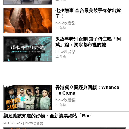
七夕囍事 全台最美鼓手春佑出嫁
了！
blow吹音樂
11 年前
鬼故事特別企劃 茄子蛋主唱「阿
斌」篇：濁水都市裡的她
blow吹音樂
11 年前
香港獨立圈經典回顧：Whence
He Came
blow吹音樂
11 年前
樂迷應該知道的好物：全新湊票網站「Roc...
|
2015-08-26
blow吹音樂