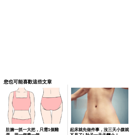
您也可能喜歡這些文章
肚腩一抓一大把，只需1個雞
起床就先做件事，沒三天小腹就
蛋，用一個瘦一個
不見了! 肚子一天天變小！