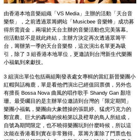
由香港本地音樂組織「VS Media」主辦的活動「天台音
樂祭」，之前透過眾籌網站「Musicbee 音樂蜂」成功募
得所需資金，兩場於天台主辦的音樂活動也完美落幕。
但活動並不是就此終結，主辦方決定再次透過眾籌平
台，籌辦第一季的天台音樂祭，這次演出名單更為吸
引，除了 3 組香港本地單位，更邀請到台灣新生代樂團
小福氣到來獻技。
3 組演出單位包括兩組剛發表處女專輯的當紅新晉樂團小
紅帽與話梅鹿，單是看他們演出已經值回票價，另外也
有擅長 Bossa Nova 曲風的唱作歌手 Shandy Gan 顏培
珊。最受矚目的是主辦單位邀請到台灣的「限定期間」
樂團小福氣，樂團由大象體操的張凱婷、猛虎巧克力的
鄭宜農、巨大的轟鳴的侯柏第以及橙草的鳥人所組成，
自號為期間限定，也不曉得樂團玩到什麼時候，所以這
次能在香港看到實在非常難得。眾籌方案除了門票也包