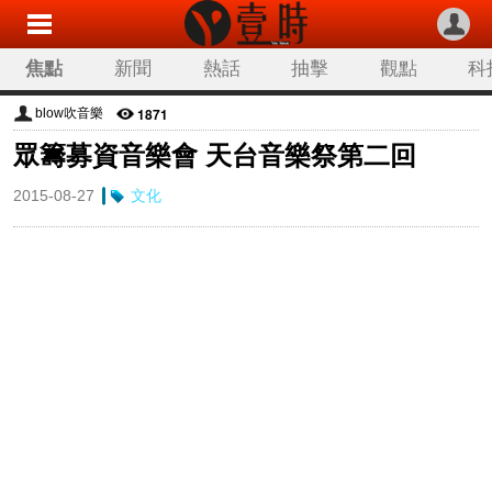
焦點
新聞
熱話
抽擊
觀點
科
1871
blow吹音樂
眾籌募資音樂會 天台音樂祭第二回
2015-08-27
文化