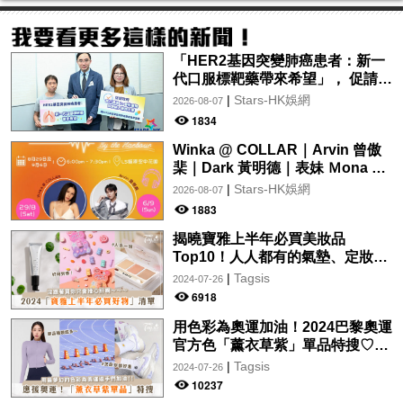
「HER2基因突變肺癌患者：新一
代口服標靶藥帶來希望」， 促請政
府加快納入藥物名冊，助患者及早
|
Stars-HK娛網
2026-08-07
受惠
1834
Winka @ COLLAR｜Arvin 曾傲
棐｜Dark 黃明德｜表妹 Ｍona 8
月29日起登陸L5維港空中花園 |
|
Stars-HK娛網
2026-08-07
wwwtc mall 首度呈獻「Music
1883
Wave By The Harbo
揭曉寶雅上半年必買美妝品
Top10！人人都有的氣墊、定妝噴
霧、保養品～幫你找到最值得入手
|
Tagsis
2024-07-26
的好物♡
6918
用色彩為奧運加油！2024巴黎奧運
官方色「薰衣草紫」單品特搜♡讓
你從頭到腳、隨時充滿奧運氛圍～
|
Tagsis
2024-07-26
10237