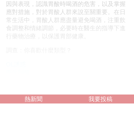
因與表現，認識胃酸時喝酒的危害，以及掌握
應對措施，對於胃酸人群來說至關重要。在日
常生活中，胃酸人群應盡量避免喝酒，注重飲
食調整和情緒調節，必要時在醫生的指導下進
行藥物治療，以保護胃部健康。
調查：你喜歡什麼類型？
OL誘惑
學生制服
人妻NTR
素人女大生
歐美系列
熱新聞
我要投稿
自拍外流
不好說
閱讀全文