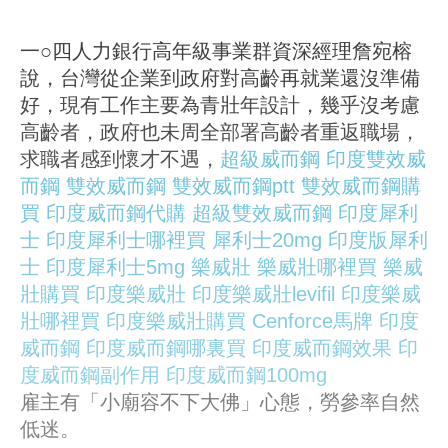
一○四人力銀行高年級事業群資深經理詹宛榕
說，台灣從企業到政府對高齡再就業還沒準備
好，現有工作主要為青壯年設計，幾乎沒考慮
高齡者，政府也未周全部署高齡者重返職場，
求職者感到懷才不遇，
超級威而鋼
印度雙效威
而鋼
雙效威而鋼
雙效威而鋼ptt
雙效威而鋼購
買
印度威而鋼代購
超級雙效威而鋼
印度犀利
士
印度犀利士哪裡買
犀利士20mg
印度版犀利
士
印度犀利士5mg
樂威壯
樂威壯哪裡買
樂威
壯購買
印度樂威壯
印度樂威壯levifil
印度樂威
壯哪裡買
印度樂威壯購買
Cenforce馬牌
印度
威而鋼
印度威而鋼哪裏買
印度威而鋼效果
印
度威而鋼副作用
印度威而鋼100mg
雇主有「小廟容不下大佛」心態，勞參率自然
低迷。