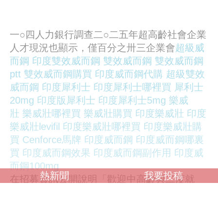
一○四人力銀行調查二○二五年超高齡社會企業
人才現況也顯示，僅百分之卅三企業會
超級威
而鋼
印度雙效威而鋼
雙效威而鋼
雙效威而鋼
ptt
雙效威而鋼購買
印度威而鋼代購
超級雙效
威而鋼
印度犀利士
印度犀利士哪裡買
犀利士
20mg
印度版犀利士
印度犀利士5mg
樂威
壯
樂威壯哪裡買
樂威壯購買
印度樂威壯
印度
樂威壯levifil
印度樂威壯哪裡買
印度樂威壯購
買
Cenforce馬牌
印度威而鋼
印度威而鋼哪裏
買
印度威而鋼效果
印度威而鋼副作用
印度威
而鋼100mg
熱新聞
我要投稿
在招募資訊公開說明「歡迎中高齡與二度就
業」。但即便是友善中高齡的企業，開出的職
缺也有許多不適用中高齡求職者。