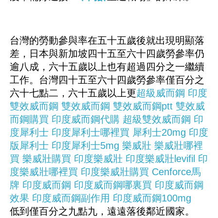
台灣的勞動參與率在五十五歲後就出現明顯落
差，日本與新加坡四十五至六十四歲勞參率仍
逾八成，六十五歲以上也有超過四分之一繼續
工作。台灣四十五至六十四歲勞參率僅百分之
六十七點二，六十五歲以上更
超級威而鋼
印度
雙效威而鋼
雙效威而鋼
雙效威而鋼ptt
雙效威
而鋼購買
印度威而鋼代購
超級雙效威而鋼
印
度犀利士
印度犀利士哪裡買
犀利士20mg
印度
版犀利士
印度犀利士5mg
樂威壯
樂威壯哪裡
買
樂威壯購買
印度樂威壯
印度樂威壯levifil
印
度樂威壯哪裡買
印度樂威壯購買
Cenforce馬
牌
印度威而鋼
印度威而鋼哪裏買
印度威而鋼
效果
印度威而鋼副作用
印度威而鋼100mg
低到僅百分之九點九，遠遠落後鄰近國家。