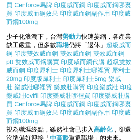
買
Cenforce馬牌
印度威而鋼
印度威而鋼哪裏
買
印度威而鋼效果
印度威而鋼副作用
印度威
而鋼100mg
少子化浪潮下，台灣
勞動力
快速萎縮，各產業
缺工嚴重，但多數
職場
仍將「退休」
超級威而
鋼
印度雙效威而鋼
雙效威而鋼
雙效威而鋼
ptt
雙效威而鋼購買
印度威而鋼代購
超級雙效
威而鋼
印度犀利士
印度犀利士哪裡買
犀利士
20mg
印度版犀利士
印度犀利士5mg
樂威
壯
樂威壯哪裡買
樂威壯購買
印度樂威壯
印度
樂威壯levifil
印度樂威壯哪裡買
印度樂威壯購
買
Cenforce馬牌
印度威而鋼
印度威而鋼哪裏
買
印度威而鋼效果
印度威而鋼副作用
印度威
而鋼100mg
視為職涯終點，雖然社會已步入
高齡化
，卻還
沒準備好迎接「
中高齡
重返職場」的未來。