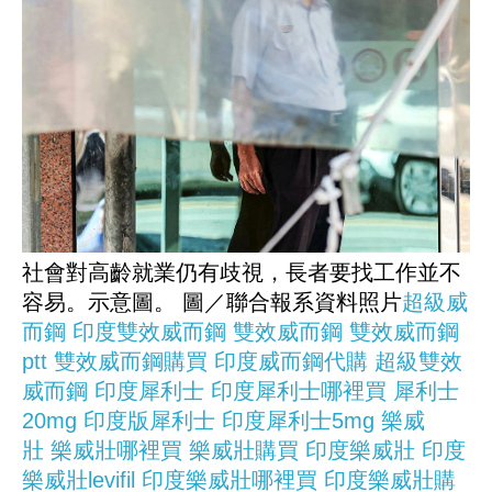
社會對高齡就業仍有歧視，長者要找工作並不
容易。示意圖。 圖／聯合報系資料照片
超級威
而鋼
印度雙效威而鋼
雙效威而鋼
雙效威而鋼
ptt
雙效威而鋼購買
印度威而鋼代購
超級雙效
威而鋼
印度犀利士
印度犀利士哪裡買
犀利士
20mg
印度版犀利士
印度犀利士5mg
樂威
壯
樂威壯哪裡買
樂威壯購買
印度樂威壯
印度
樂威壯levifil
印度樂威壯哪裡買
印度樂威壯購