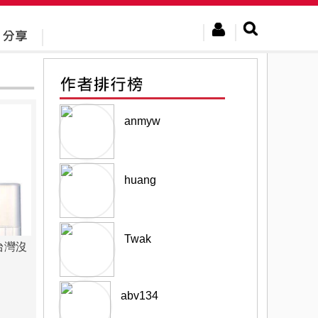
anmyw
huang
Twak
台灣沒
abv134