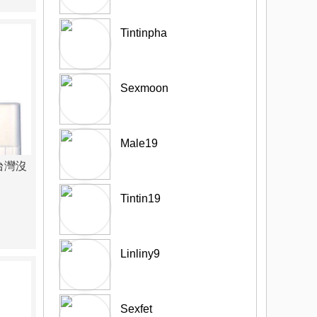
Tintinpha
Sexmoon
Male19
台灣沒
Tintin19
Linliny9
Sexfet