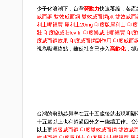
少子化浪潮下，台灣
勞動力
快速萎縮，各產
威而鋼
雙效威而鋼
雙效威而鋼ptt
雙效威而
利士哪裡買
犀利士20mg
印度版犀利士
印度
壯
印度樂威壯levifil
印度樂威壯哪裡買
印度
度威而鋼效果
印度威而鋼副作用
印度威而鋼1
視為職涯終點，雖然社會已步入
高齡化
，卻
台灣的勞動參與率在五十五歲後就出現明顯
十五歲以上也有超過四分之一繼續工作。台
以上更
超級威而鋼
印度雙效威而鋼
雙效威
效威而鋼
印度犀利士
印度犀利士哪裡買
犀