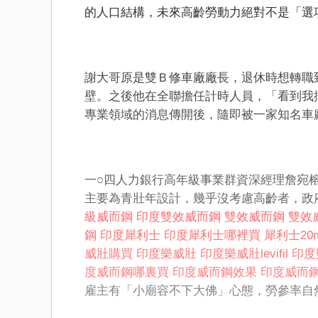
的人口結構，未來高齡勞動力絕對不是「選
謝大哥原是雙Ｂ修車廠廠長，退休時想轉職
壁。之後他在全聯擔任計時人員，「看到我
專業領域的消息傳開後，隨即被一家知名車
一○四人力銀行高年級事業群資深經理詹宛
主要為青壯年設計，幾乎沒考慮高齡者，政
級威而鋼
印度雙效威而鋼
雙效威而鋼
雙效威
鋼
印度犀利士
印度犀利士哪裡買
犀利士20
威壯購買
印度樂威壯
印度樂威壯levifil
印度
度威而鋼哪裏買
印度威而鋼效果
印度威而
雇主有「小廟容不下大佛」心態，勞參率自