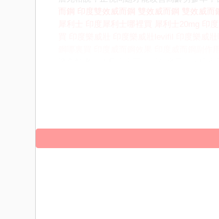
而鋼
印度雙效威而鋼
雙效威而鋼
雙效威而鋼
犀利士
印度犀利士哪裡買
犀利士20mg
印度
買
印度樂威壯
印度樂威壯levifil
印度樂威壯
鋼哪裏買
印度威而鋼效果
印度威而鋼副作
讓高齡者一周只上班兩、三個半天；政府也
斷倡議、鬆綁，協力為企業訂指引，才能為