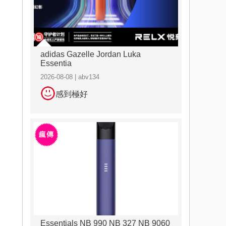
adidas Gazelle Jordan Luka
Essentia
2026-08-08 | abv134
感到極好
Essentials NB 990 NB 327 NB 9060