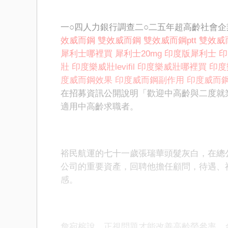
一○四人力銀行調查二○二五年超高齡社會
效威而鋼
雙效威而鋼
雙效威而鋼ptt
雙效威
犀利士哪裡買
犀利士20mg
印度版犀利士
印
壯
印度樂威壯levifil
印度樂威壯哪裡買
印度
度威而鋼效果
印度威而鋼副作用
印度威而鋼1
在招募資訊公開說明「歡迎中高齡與二度就
適用中高齡求職者。
裕民航運的七十一歲張瑞華頭髮灰白，在總
公司的重要資產，回聘他擔任顧問，待遇、
感。
詹宛榕說，正視問題才能改善高齡勞參率，