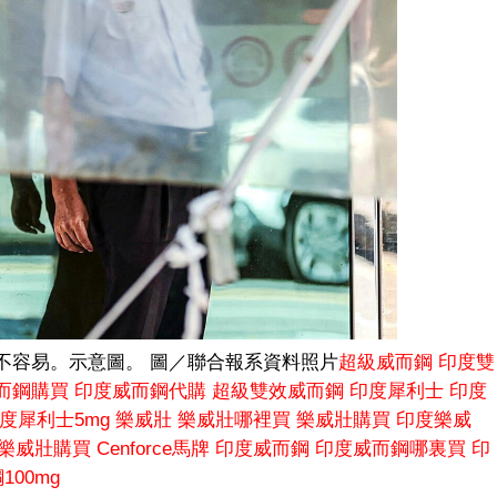
不容易。示意圖。 圖／聯合報系資料照片
超級威而鋼
印度雙
而鋼購買
印度威而鋼代購
超級雙效威而鋼
印度犀利士
印度
度犀利士5mg
樂威壯
樂威壯哪裡買
樂威壯購買
印度樂威
樂威壯購買
Cenforce馬牌
印度威而鋼
印度威而鋼哪裏買
印
00mg