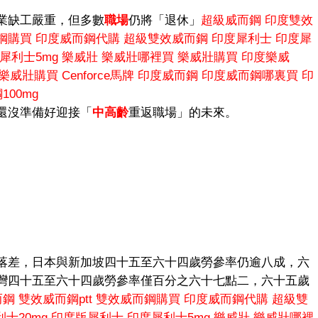
業缺工嚴重，但多數
職場
仍將「退休」
超級威而鋼
印度雙效
鋼購買
印度威而鋼代購
超級雙效威而鋼
印度犀利士
印度犀
犀利士5mg
樂威壯
樂威壯哪裡買
樂威壯購買
印度樂威
樂威壯購買
Cenforce馬牌
印度威而鋼
印度威而鋼哪裏買
印
00mg
還沒準備好迎接「
中高齡
重返職場」的未來。
落差，日本與新加坡四十五至六十四歲勞參率仍逾八成，六
灣四十五至六十四歲勞參率僅百分之六十七點二，六十五歲
而鋼
雙效威而鋼ptt
雙效威而鋼購買
印度威而鋼代購
超級雙
利士20mg
印度版犀利士
印度犀利士5mg
樂威壯
樂威壯哪裡