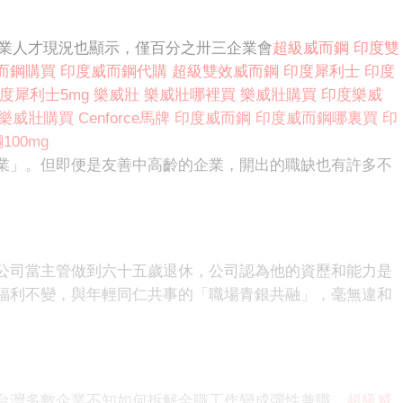
企業人才現況也顯示，僅百分之卅三企業會
超級威而鋼
印度雙
而鋼購買
印度威而鋼代購
超級雙效威而鋼
印度犀利士
印度
度犀利士5mg
樂威壯
樂威壯哪裡買
樂威壯購買
印度樂威
樂威壯購買
Cenforce馬牌
印度威而鋼
印度威而鋼哪裏買
印
00mg
業」。但即便是友善中高齡的企業，開出的職缺也有許多不
公司當主管做到六十五歲退休，公司認為他的資歷和能力是
福利不變，與年輕同仁共事的「職場青銀共融」，毫無違和
台灣多數企業不知如何拆解全職工作變成彈性兼職，
超級威