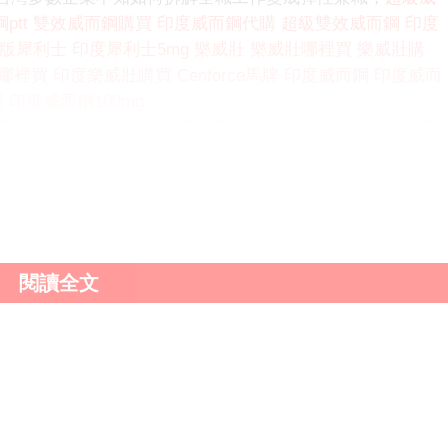
ptt
雙效威而鋼購買
印度威而鋼代購
超級雙效威而鋼
印度
版犀利士
印度犀利士5mg
樂威壯
樂威壯哪裡買
樂威壯購
哪裡買
印度樂威壯購買
Cenforce馬牌
印度威而鋼
印度威而
用
印度威而鋼100mg
不知如何落實高齡就業的職務再設計與配套，未來需政策不
高齡就業開路。
閱讀全文