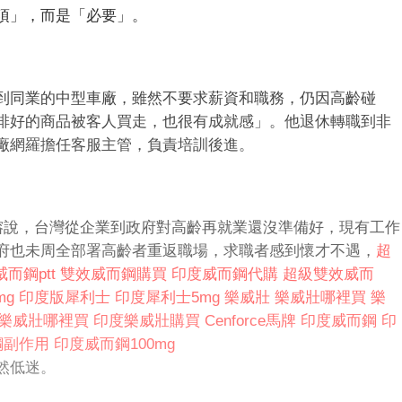
項」，而是「必要」。
到同業的中型車廠，雖然不要求薪資和職務，仍因高齡碰
排好的商品被客人買走，也很有成就感」。他退休轉職到非
廠網羅擔任客服主管，負責培訓後進。
榕說，台灣從企業到政府對高齡再就業還沒準備好，現有工作
府也未周全部署高齡者重返職場，求職者感到懷才不遇，
超
而鋼ptt
雙效威而鋼購買
印度威而鋼代購
超級雙效威而
mg
印度版犀利士
印度犀利士5mg
樂威壯
樂威壯哪裡買
樂
樂威壯哪裡買
印度樂威壯購買
Cenforce馬牌
印度威而鋼
印
鋼副作用
印度威而鋼100mg
然低迷。