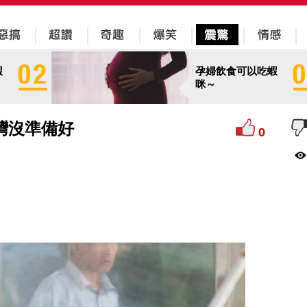
蝦
孕婦飲食可以吃蝦
咪～
灣沒準備好
0