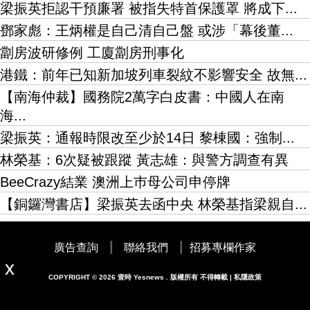
梁振英拒認干預廉署 被指失特首保護罩 將成下...
鄧家彪：王炳權是自己清自己盤 或涉「幕後董...
劏房波研修例 工廈劏房刑事化
港鐵：前年已知新加坡列車裂紋不影響安全 故無...
【南海仲裁】國務院2萬字白皮書：中國人在南
海...
梁振英：通報時限改至少於14日 黎棟國：強制...
林榮基：6次疑被跟蹤 黃志雄：與警方調查有異
BeeCrazy結業 澳洲上巿母公司申停牌
【銅鑼灣書店】梁振英去函中央 林榮基指梁親自...
|
|
廣告查詢
聯絡我們
招募專欄作家
COPYRIGHT © 2026 壹時 Yesnews . 版權所有 不得轉載 | 私隱政策