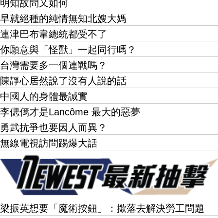
明知故問又如何
早就絕種的純情無知北嫂大媽
連津巴布韋總統都受不了
你願意與「怪獸」一起同行嗎？
台灣需要多一個連戰嗎？
陳靜心居然說了沒有人說的話
中國人的身體最誠實
李偲傿才是Lancôme 最大的惡夢
勇武抗爭也要因人而異？
無線電視訪問踢爆大話
梁振英想要「魔術按鈕」：撳落去解決勞工問題