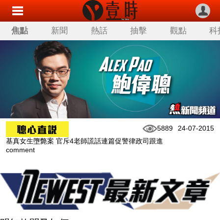
焦點
新聞
熱話
抽擊
觀點
科
5889
24-07-2015
基真女生墮斃案 官斥4老師謊話連篇促警律政司跟進
comment