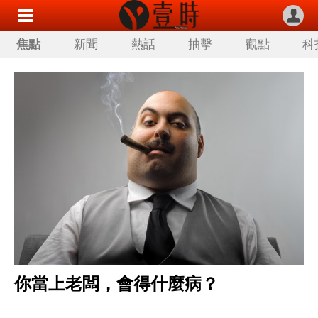
焦點
新聞
熱話
抽擊
觀點
科
你當上老闆，會得什麼病？