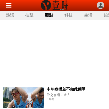
熱話
抽擊
觀點
科技
生活
旅
中年危機並不如此簡單
取之有道 - 止凡
8 年前