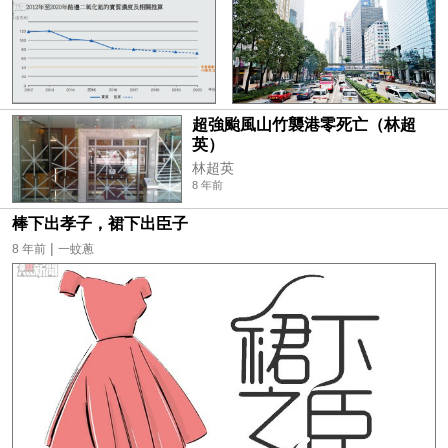
超強颱風山竹襲港零死亡（林超
英）
林超英
8 年前
棒下出孝子，裙下出臣子
|
8 年前
一蚊蔥