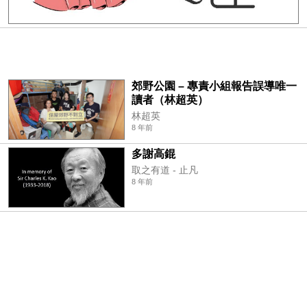
郊野公園 – 專責小組報告誤導唯一
讀者（林超英）
林超英
8 年前
多謝高錕
取之有道 - 止凡
8 年前