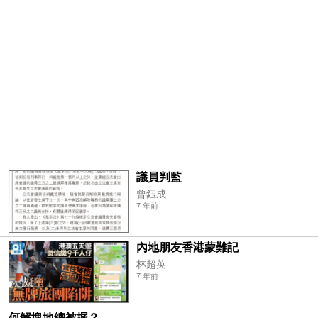
議員判監
曾鈺成
7 年前
內地朋友香港蒙難記
林超英
7 年前
何解塊地總被掘？