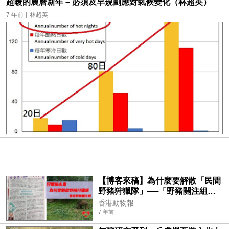
超暖的農曆新年 – 必須及早規劃應對氣候變化（林超英）
|
7 年前
林超英
【博客來稿】為什麼要解散「民間
野豬狩獵隊」──「野豬關注組」
回應施永青先生的相關觀點
香港動物報
7 年前