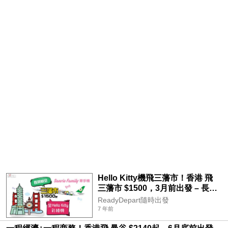
Hello Kitty機飛三藩市！香港 飛
三藩市 $1500，3月前出發 – 長榮
航空
ReadyDepart隨時出發
7 年前