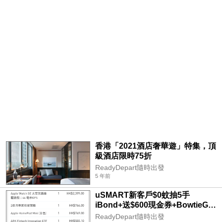
香港「2021酒店奢華遊」特集，頂
級酒店限時75折
ReadyDepart隨時出發
5 年前
uSMART新客戶$0蚊抽5手
iBond+送$600現金券+BowtieGo
門診醫療福利+紅酒乙枝
ReadyDepart隨時出發