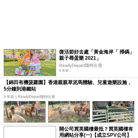
復活節好去處「黃金海岸「 掃碼」
親子尋蛋樂 2021」
ReadyDepart隨時出發
5 年前
【錦田有機菠蘿園】香港親親草泥馬體驗、兒童遊樂設施，
5分鐘到港鐵站
|
5 年前
ReadyDepart隨時出發
開公司買英國樓最抵？買英國樓有
用網站分享(一)【成立SPV公司】