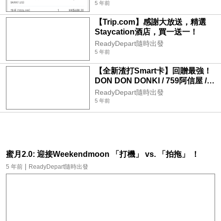
5 年前
【Trip.com】感謝大放送，精選
Staycation酒店，買一送一！
ReadyDepart隨時出發
5 年前
【全新渣打Smart卡】回贈最強！
DON DON DONKI / 759阿信屋 /
OK便利店 / 百佳 / 屈臣氏門市及網
ReadyDepart隨時出發
店 / foodpanda / foodpanda mall
5 年前
/ panda
蜜月2.0: 迎接Weekendmoon 「打機」 vs. 「拍拖」 ！
|
5 年前
ReadyDepart隨時出發