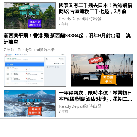
國泰又有二千幾去日本！香港飛福
岡/名古屋連稅二千七起，3月前出
發 – 國泰航空
ReadyDepart隨時出發
7 年前
新西蘭平飛！香港 飛 新西蘭$3384起，明年9月前出發 – 澳
洲航空
|
7 年前
ReadyDepart隨時出發
一年得兩次，限時半價！希爾頓日
本/韓國/關島酒店5折起，星期二開
賣 – Hilton
ReadyDepart隨時出發
7 年前