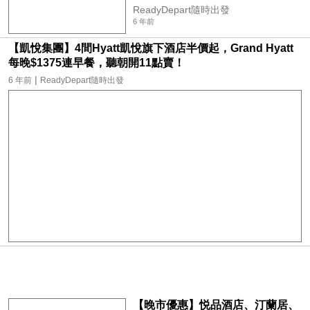
ReadyDepart隨時出發
6 年前
【凱悅集團】4間Hyatt凱悅旗下酒店半價起，Grand Hyatt
每晚$1375連早餐，聽朝開11點賣！
|
6 年前
ReadyDepart隨時出發
【晚市優惠】悦品酒店、汀蘭居、