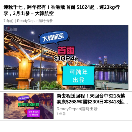
連稅千七，跨年都有！香港飛 首爾 $1024起，連23kg行
李，3月出發 – 大韓航空
|
7 年前
ReadyDepart隨時出發
買去程送回程！來回台中$218/越
泰柬$268/韓國$230/日本$418起，
今朝9點 – HK Express
ReadyDepart隨時出發
7 年前