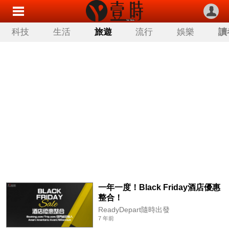
科技
生活
旅遊
流行
娛樂
讀
一年一度！Black Friday酒店優惠
整合！
ReadyDepart隨時出發
7 年前