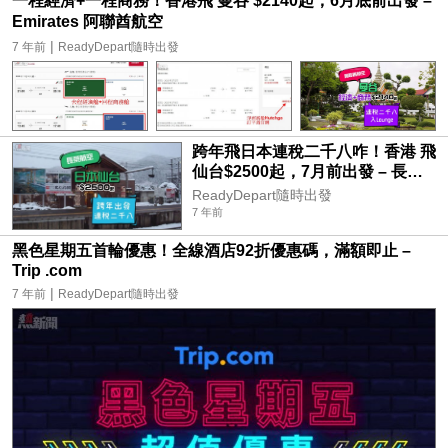
一程經濟+一程商務！香港飛 曼谷 $2140起，6月底前出發 –
Emirates 阿聯酋航空
|
7 年前
ReadyDepart隨時出發
跨年飛日本連稅二千八咋！香港 飛
仙台$2500起，7月前出發 – 長榮
航空
ReadyDepart隨時出發
7 年前
黑色星期五首輪優惠！全線酒店92折優惠碼，滿額即止 –
Trip .com
|
7 年前
ReadyDepart隨時出發