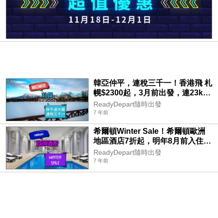
韓亞仲平，連稅三千一！香港飛 札
幌$2300起，3月前出發，連23kg
行李 – 韓亞航空
ReadyDepart隨時出發
7 年前
希爾頓Winter Sale！希爾頓歐洲
地區酒店7折起，明年8月前入住 –
Hilton
ReadyDepart隨時出發
7 年前