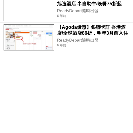
旭逸酒店 半自助午/晚餐75折起，
今日起開始
ReadyDepart隨時出發
6 年前
【Agoda優惠】銀聯卡訂 香港酒
店/全球酒店86折，明年3月前入住
ReadyDepart隨時出發
6 年前