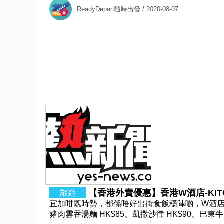
ReadyDepart隨時出發
/ 2020-08-07
【香港外賣優惠】香港W酒店-KITCH
宜加咁既時勢，都係唔好出街食飯穩陣啲，W酒店
豬肉雲吞湯麵 HK$85、凱撒沙律 HK$90、巴東牛肉