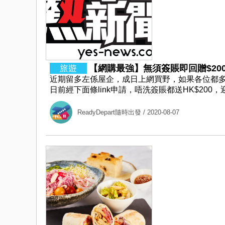
【網購最強】無須簽賬即回贈$200，簽
近期留多左係屋企，成日上網買野，如果各位都多左網
日前經下面條link申請，唔洗簽賬都送HK$200，迎新
ReadyDepart隨時出發
/ 2020-08-07