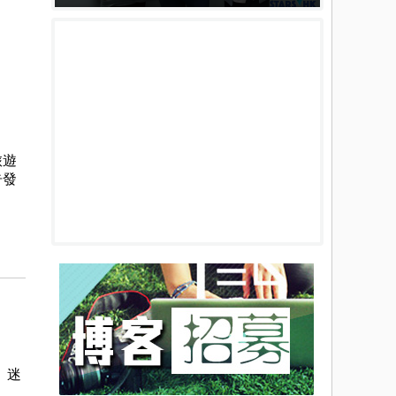
旅遊
告發
、迷