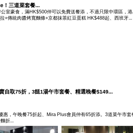
e！三道菜套餐...
公室豪食，滿HK$500仲可以免費送餐添，不過只限中環區，港
拉+傳統肉醬烤寬麵條+京都抹茶紅豆蛋糕 HK$488起、西班牙...
取75折，3餸1湯午市套餐、精選晚餐$149...
午晚餐75折起、Mira Plus會員仲有65折添。3道菜午市套
折...