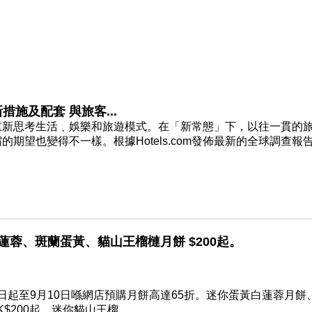
施及配套 與旅客...
重新思考生活﹑娛樂和旅遊模式。在「新常態」下，以往一貫的
期望也變得不一樣。根據Hotels.com發佈最新的全球調查報
蓮蓉、斑蘭蛋黃、貓山王榴槤月餅 $200起。
起至9月10日喺網店預購月餅高達65折。迷你蛋黃白蓮蓉月餅
200起，迷你貓山王榴...