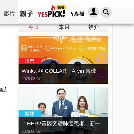
Winka @ COLLAR｜Arvin 曾傲棐｜Dark 黃明德｜表妹 Ｍona 8月29日起登陸L5維港空中花園 | wwwtc mall 首度呈獻「Music Wave By The Harbo
2026-08-07
酒店
「HER2基因突變肺癌患者：新一代口服標靶藥帶來希望」， 促請政府加快納入藥物名冊，助患者及早受惠
2026-08-07