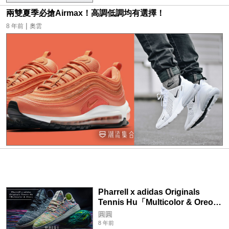
兩雙夏季必搶Airmax！高調低調均有選擇！
|
8 年前
奧雲
Pharrell x adidas Originals
Tennis Hu「Multicolor & Oreo」
聯乘配色正式登場！
圓圓
8 年前