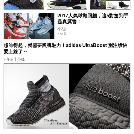
2017人氣球鞋回顧，這5對搶到手
是真厲害！
小絲
8 年前
想帥得起，就需要黑魂魅力！adidas UltraBoost 別注版快
要上線了～
|
9 年前
小絲