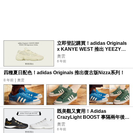
立即登記購買！adidas Originals
x KANYE WEST 推出 YEEZY
500 Supermoon Yellow！
奧雲
8 年前
四種夏日配色！adidas Originals 推出復古版Nizza系列！
|
8 年前
奧雲
既美觀又實用！Adidas
CrazyLight BOOST 事隔兩年後回
歸！
奧雲
8 年前