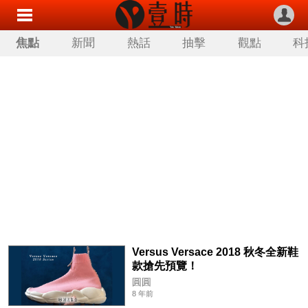
焦點
新聞
熱話
抽擊
觀點
科
Versus Versace 2018 秋冬全新鞋
款搶先預覽！
圓圓
8 年前