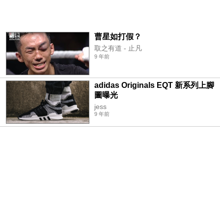
曹星如打假？
取之有道 - 止凡
9 年前
adidas Originals EQT 新系列上腳
圖曝光
jess
9 年前