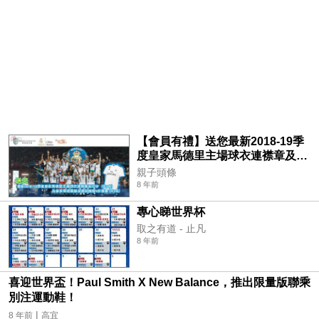
【會員有禮】送您最新2018-19季
度皇家馬德里主場球衣連襟章及印
字 (共3名) 及皇家馬德里基金會訓
親子頭條
練營9折優惠(共3名)
8 年前
專心睇世界杯
取之有道 - 止凡
8 年前
喜迎世界盃！Paul Smith X New Balance，推出限量版聯乘
別注運動鞋！
|
8 年前
高宜