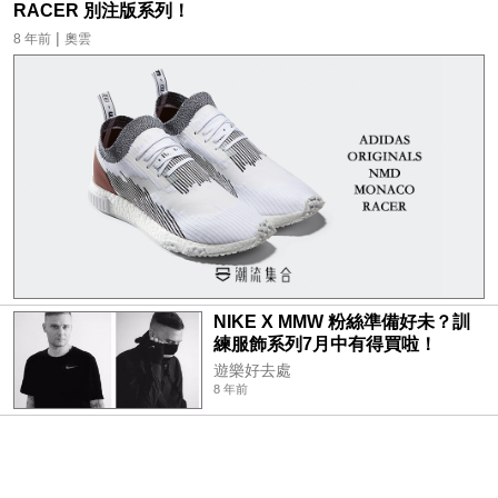
RACER 別注版系列！
|
8 年前
奧雲
NIKE X MMW 粉絲準備好未？訓
練服飾系列7月中有得買啦！
遊樂好去處
8 年前