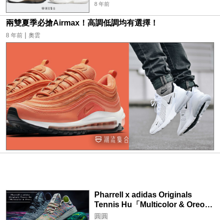
8 年前
兩雙夏季必搶Airmax！高調低調均有選擇！
|
8 年前
奧雲
Pharrell x adidas Originals
Tennis Hu「Multicolor & Oreo」
聯乘配色正式登場！
圓圓