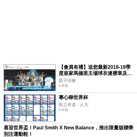
【會員有禮】送您最新2018-19季
度皇家馬德里主場球衣連襟章及印
字 (共3名) 及皇家馬德里基金會訓
親子頭條
練營9折優惠(共3名)
8 年前
專心睇世界杯
取之有道 - 止凡
8 年前
喜迎世界盃！Paul Smith X New Balance，推出限量版聯乘
別注運動鞋！