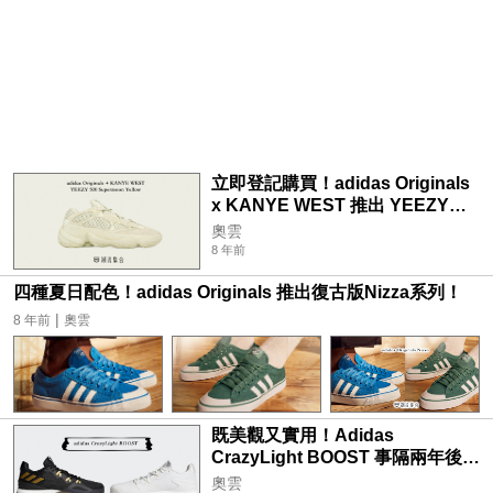
立即登記購買！adidas Originals
x KANYE WEST 推出 YEEZY
500 Supermoon Yellow！
奧雲
8 年前
四種夏日配色！adidas Originals 推出復古版Nizza系列！
|
8 年前
奧雲
既美觀又實用！Adidas
CrazyLight BOOST 事隔兩年後回
歸！
奧雲