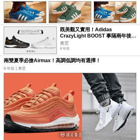
既美觀又實用！Adidas
CrazyLight BOOST 事隔兩年後回
歸！
奧雲
8 年前
兩雙夏季必搶Airmax！高調低調均有選擇！
|
8 年前
奧雲