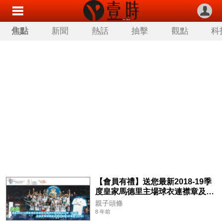
焦點
新聞
熱話
抽擊
觀點
科
【會員有禮】送您最新2018-19季
度皇家馬德里主場球衣連襟章及印
字 (共3名) 及皇家馬德里基金會訓
親子頭條
練營9折優惠(共3名)
8 年前