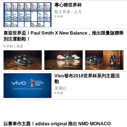
專心睇世界杯
取之有道 - 止凡
8 年前
喜迎世界盃！Paul Smith X New Balance，推出限量版聯乘
別注運動鞋！
|
8 年前
高宜
Vivo發布2018世界杯系列主題活
動
美通社
8 年前
以賽車作主題！adidas original 推出 NMD MONACO