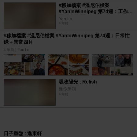
#移加檔案 #溫尼伯檔案
#YanInWinnipeg 第74週：工作分
享
Yan Lo
4 年前
#移加檔案 #溫尼伯檔案 #YanInWinnipeg 第74週：日常忙
碌＋異常四月
|
4 年前
Yan Lo
吸收陽光 : Relish
迷你黑洞
4 年前
日子重臨 : 逸東軒