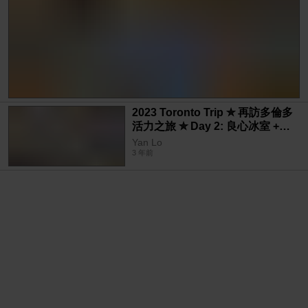
2023 Toronto Trip ✮ 再訪多倫多
活力之旅 ✮ Day 2: 良心冰室 +
First Markham Place + 牛角燒肉
Yan Lo
任食
3 年前