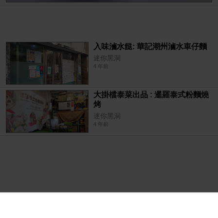
入味滷水餸: 華記潮州滷水車仔麵
迷你黑洞
4 年前
大掛檔泰菜出品 : 暹羅泰式粉麵燒
烤
迷你黑洞
4 年前