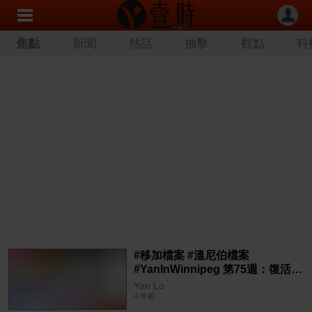
焦點
新聞
熱話
抽擊
觀點
科
#移加檔案 #溫尼伯檔案
#YanInWinnipeg 第75週：復活小
出遊 @Rubber Ducky Resort
Yan Lo
4 年前