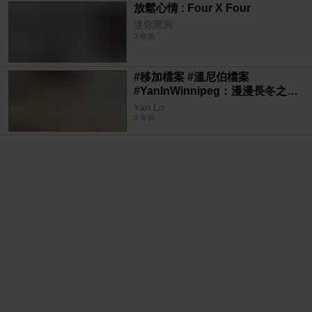
放鬆心情 : Four X Four
迷你黑洞
3 年前
#移加檔案 #溫尼伯檔案
#YanInWinnipeg：漫漫長冬之立
雜食記
Yan Lo
3 年前