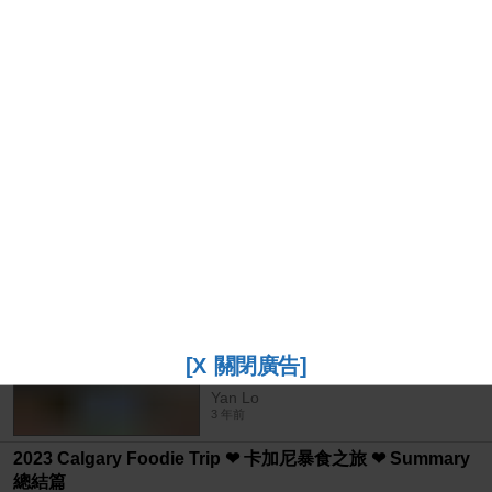
2023 Calgary Foodie Trip ❤ 卡加
尼暴食之旅 ❤ Day 1: Kim's
Katsu + Aggüdo Coffee
Yan Lo
Roasters + Abbeys Creation +
3 年前
#移加檔案 #溫尼伯檔案
[X 關閉廣告]
#YanInWinnipeg：投奔初夏 ☀ 五
月天網魚、落雹、暴食記
Yan Lo
3 年前
2023 Calgary Foodie Trip ❤ 卡加尼暴食之旅 ❤ Summary
總結篇