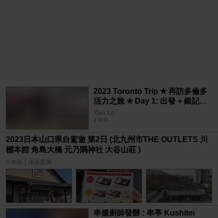
2023 Toronto Trip ✮ 再訪多倫多
活力之旅 ✮ Day 1: 出發 + 銀記腸
粉 + Courtyard Toronto + 明珠
Yan Lo
Pearl Harbourfront
3 年前
2023日本山口県自駕遊 第2日 (北九州市THE OUTLETS 川
棚本館 角島大橋 元乃隅神社 大谷山莊 )
|
3 年前
迷你黑洞
串揚廚師發辦 : 串亭 Kushitei