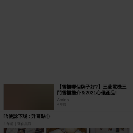
【雪櫃哪個牌子好?】三菱電機三
門雪櫃推介＆2021心儀產品!
Aminn
4 年前
唔使諗下場 : 升哥點心
|
4 年前
迷你黑洞