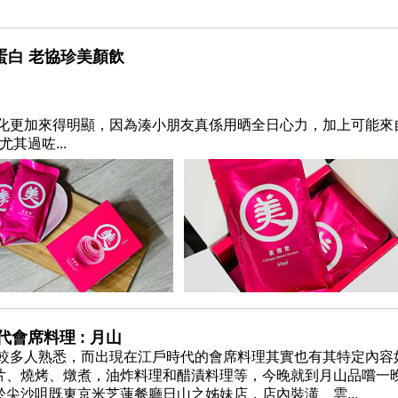
蛋白 老協珍美顏飲
化更加來得明顯，因為湊小朋友真係用晒全日心力，加上可能來
其過咗...
代會席料理 : 月山
較多人熟悉，而出現在江戶時代的會席料理其實也有其特定內容
片、燒烤、燉煮，油炸料理和醋漬料理等，今晚就到月山品嚐一
尖沙咀既東京米芝蓮餐廳日山之姊妹店，店內裝潢、雲...