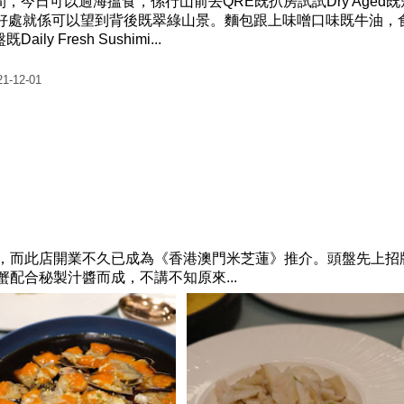
，今日可以過海搵食，係行山前去QRE既扒房試試Dry Aged既
既好處就係可以望到背後既翠綠山景。麵包跟上味噌口味既牛油，
ly Fresh Sushimi...
21-12-01
，而此店開業不久已成為《香港澳門米芝蓮》推介。頭盤先上招
配合秘製汁醬而成，不講不知原來...