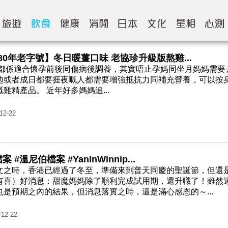
80年老字號】冬日暖薑口味 老協珍升級版熬雞...
都係適合懷孕前後同傷病後調養，其實唔止孕媽同坐月媽媽需要
攰或者成日都要捱夜嘅人都需要增強抵抗力同補充營養，可以按
雞精產品。 近年好多媽媽追...
12-22
 #溫尼伯檔案 #YanInWinnip...
文之時，香港已經過了冬至，準備來到普天同慶的聖誕節，但還
有喜）好消息：甜魔媽媽除了順利完成試用期，還升職了！雖然
是預期之內的結果，但消息落實之時，還是滿心感恩的～...
-12-22