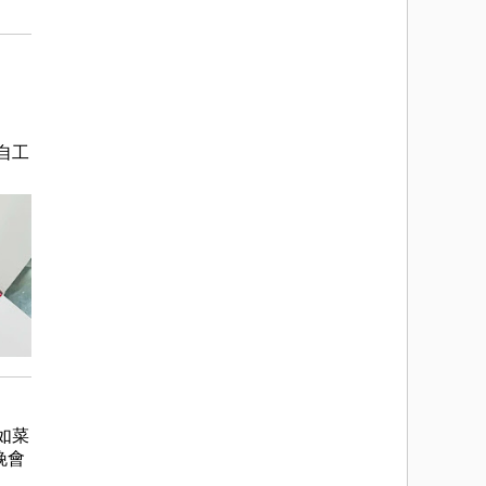
自工
如菜
晚會