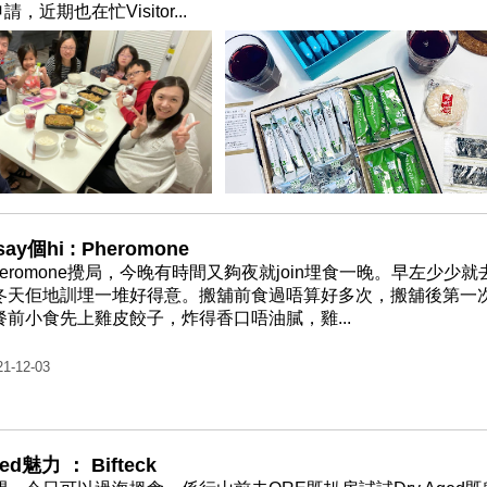
期也在忙Visitor...
y個hi : Pheromone
eromone攪局，今晚有時間又夠夜就join埋食一晚。早左少少就
冬天佢地訓埋一堆好得意。搬舖前食過唔算好多次，搬舖後第一
前小食先上雞皮餃子，炸得香口唔油膩，雞...
21-12-03
ged魅力 ： Bifteck