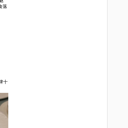
魅
食落
牌十