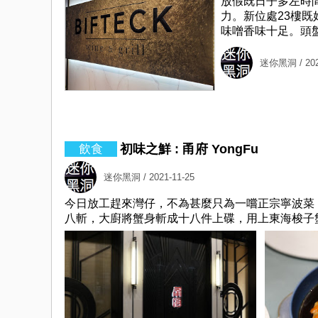
放假既日子多左時間
力。新位處23樓
味噌香味十足。頭盤既Dai
迷你黑洞
/ 20
初味之鮮 : 甬府 YongFu
迷你黑洞
/ 2021-11-25
今日放工趕來灣仔，不為甚麼只為一嚐正宗寧波菜
八斬，大廚將蟹身斬成十八件上碟，用上東海梭子蟹