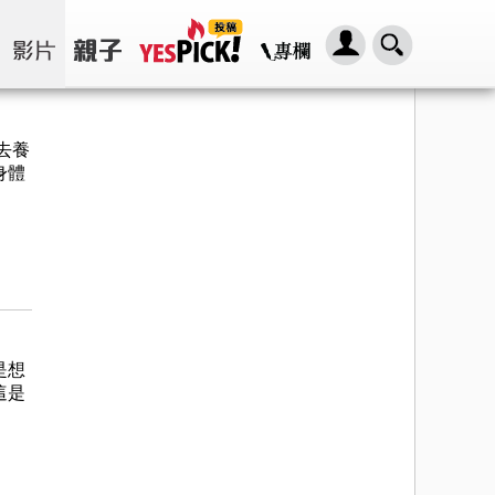
去養
身體
是想
這是