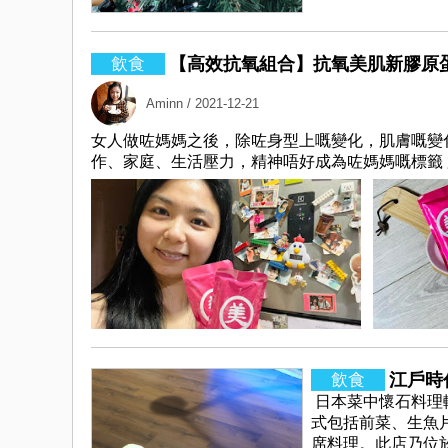
【高效抗氧組合】抗氧美肌新膠原
Aminn
/ 2021-12-21
女人做咗媽媽之後，除咗身型上嘅變化，肌膚嘅變
作、家庭、生活壓力，精神唔好成為咗媽媽嘅標籤 尤
江戶時
日本菜中懷石料理
式包括前菜、生魚
席料理。此店乃位於