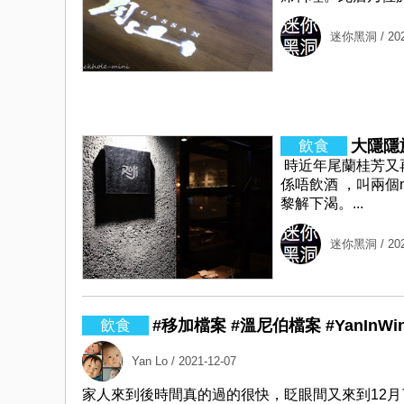
迷你黑洞
/ 20
大隱隱於巷
時近年尾蘭桂芳又
係唔飲酒 ，叫兩個non a
黎解下渴。...
迷你黑洞
/ 20
#移加檔案 #溫尼伯檔案 #YanInWi
Yan Lo
/ 2021-12-07
家人來到後時間真的過的很快，眨眼間又來到12月