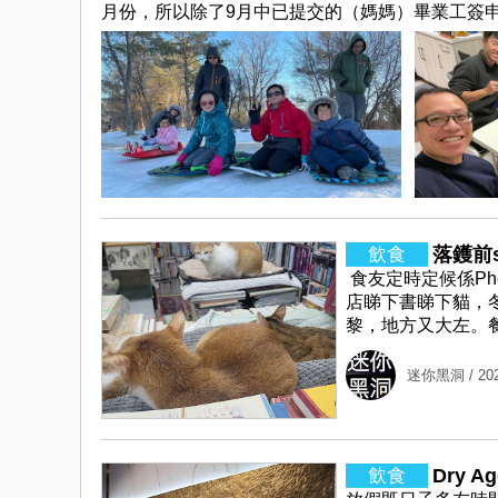
月份，所以除了9月中已提交的（媽媽）畢業工簽申請，近
落鑊前sa
食友定時定候係Ph
店睇下書睇下貓，
黎，地方又大左。餐
迷你黑洞
/ 20
Dry A