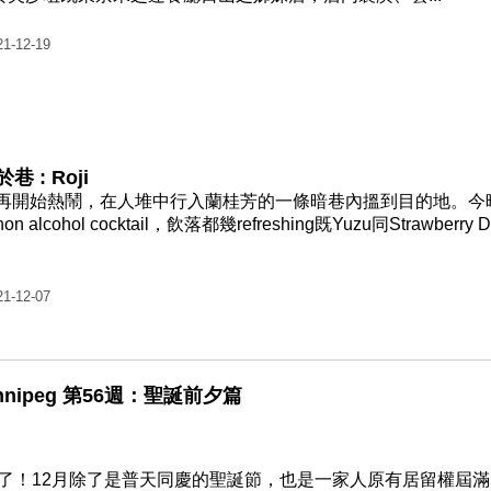
21-12-19
 : Roji
再開始熱鬧，在人堆中行入蘭桂芳的一條暗巷內搵到目的地。今
lcohol cocktail，飲落都幾refreshing既Yuzu同Strawberry Dr
21-12-07
nnipeg 第56週：聖誕前夕篇
了！12月除了是普天同慶的聖誕節，也是一家人原有居留權屆滿