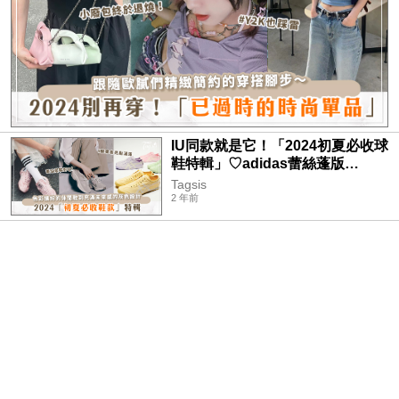
IU同款就是它！「2024初夏必收球
鞋特輯」♡adidas蕾絲蓬版
samba、鬼塚虎夢幻糖果色好燒好
Tagsis
夢幻～
2 年前