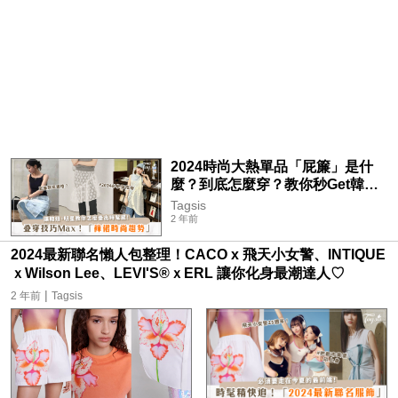
2024時尚大熱單品「屁簾」是什
麼？到底怎麼穿？教你秒Get韓妞
的「褲裙時尚風潮」～
Tagsis
2 年前
2024最新聯名懶人包整理！CACO x 飛天小女警、INTIQUE
ｘWilson Lee、LEVI'S®ｘERL 讓你化身最潮達人♡
|
2 年前
Tagsis