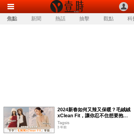
焦點
新聞
熱話
抽擊
觀點
科
2024新春如何又辣又保暖？毛絨絨
xClean Fit，讓你忍不住想要抱住
自己♡
Tagsis
3 年前