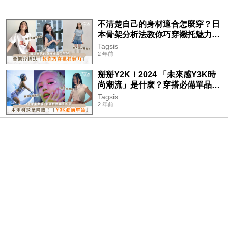
不清楚自己的身材適合怎麼穿？日
本骨架分析法教你巧穿襯托魅力，
快來測試看看，你適合那種類型
Tagsis
吧！
2 年前
掰掰Y2K！2024 「未來感Y3K時
尚潮流」是什麼？穿搭必備單品有
哪些？一起來認識科技x時髦的新
Tagsis
風氣！
2 年前