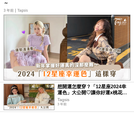
～
|
3 年前
Tagsis
想開運怎麼穿？「12星座2024幸
運色」大公開♡讓你好運x桃花運
通通Get！
Tagsis
3 年前