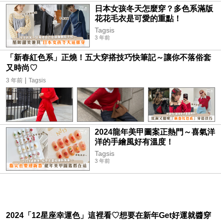
日本女孩冬天怎麼穿？多色系滿版
花花毛衣是可愛的重點！
Tagsis
3 年前
「新春紅色系」正燒！五大穿搭技巧快筆記～讓你不落俗套
又時尚♡
|
3 年前
Tagsis
2024龍年美甲圖案正熱門～喜氣洋
洋的手繪風好有溫度！
Tagsis
3 年前
2024「12星座幸運色」這裡看♡想要在新年Get好運就醬穿