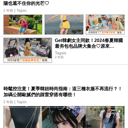
陽也遮不住你的光芒♡
|
2 年前
Tagsis
Get韓劇女主同款！2024春夏韓國
最夯包包品牌大集合♡原來
Jennie、許允眞同款是它們？！
Tagsis
2 年前
時髦控注意！夏季韓妞時尚指南：這三種衣服不再流行？！
加碼公開歐膩們的踩雷穿搭有哪些！
|
2 年前
Tagsis