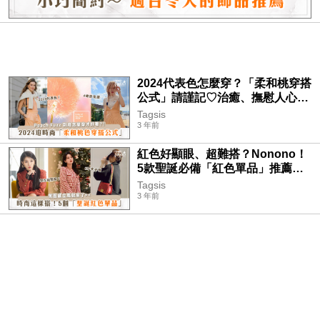
2024代表色怎麼穿？「柔和桃穿搭
公式」請謹記♡治癒、撫慰人心又
時尚！
Tagsis
3 年前
紅色好顯眼、超難搭？Nonono！
5款聖誕必備「紅色單品」推薦～
穿搭公式一起送給你！
Tagsis
3 年前