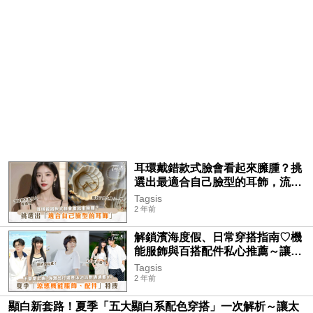
耳環戴錯款式臉會看起來臃腫？挑
選出最適合自己臉型的耳飾，流蘇
款不是每個人都適合，戴對了臉立
Tagsis
馬小一半
2 年前
解鎖濱海度假、日常穿搭指南♡機
能服飾與百搭配件私心推薦～讓你
輕鬆打造夏季最涼、最IN造型！
Tagsis
2 年前
顯白新套路！夏季「五大顯白系配色穿搭」一次解析～讓太