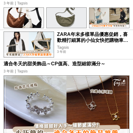
|
3 年前
Tagsis
ZARA年末多樣單品優惠促銷，喜
歡精打細算的小仙女快把購物車堆
好堆滿～
Tagsis
3 年前
適合冬天的甜美飾品～CP值高、造型細節滿分～
|
3 年前
Tagsis