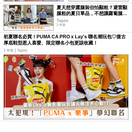
夏天想穿露腿裝但怕顯粗？避雷顯
腿粗的夏日單品，不想讓蘿蔔腿無
處可藏，一定要改掉這樣穿！
Tagsis
2 年前
初夏聯名必買！PUMA CA PRO x Lay's 聯名潮玩包♡復古
厚底鞋型惹人喜愛、限定聯名小包更該收藏！
|
2 年前
Tagsis