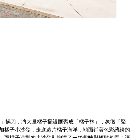
nt 瞬設計」操刀，將大量橘子擺設匯聚成「橘子林」，象徵「聚
加橘子小沙發，走進這片橘子海洋，地面鋪著色彩繽紛的
～而橘子造型的小沙發則增添了一絲趣味與輕鬆氛圍！讓