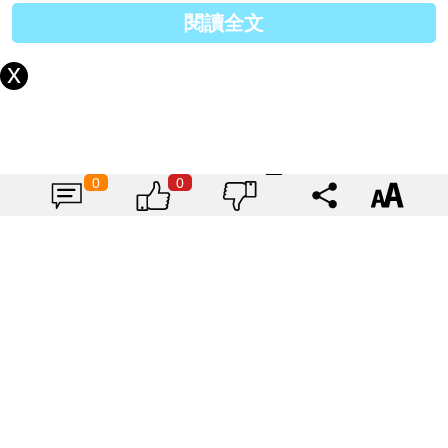
閱讀全文
3.每餐只吃8分飽
0
0
對於想要減重的人來說，飲食控制至關重要。正餐時應
該保持
8
分飽，不要過飽或撐得太滿。若中間覺得餓了，
可以先吃些低熱量的水果或小零食順便解饞
XD
以上文章由作者特約撰寫或授權提供，內容謹反映作者意見，並不代表本網立場。任何機構未經
書面授權不得自行轉載全文內容，但歡迎於社交媒體轉載連結。