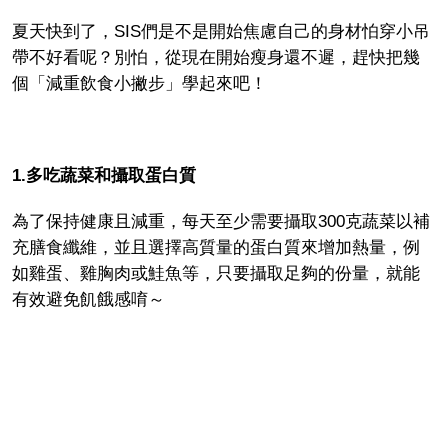
夏天快到了，
SIS
們是不是開始焦慮自己的身材怕穿小吊
帶不好看呢？別怕，從現在開始瘦身還不遲，趕快把幾
個「減重飲食小撇步」學起來吧！
1.多吃蔬菜和攝取蛋白質
為了保持健康且減重，每天至少需要攝取
300
克蔬菜以補
充膳食纖維，並且選擇高質量的蛋白質來增加熱量，例
如雞蛋、雞胸肉或鮭魚等，只要攝取足夠的份量，就能
有效避免飢餓感唷～