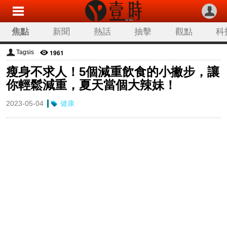
焦點
新聞
熱話
抽擊
觀點
科
1961
Tagsis
瘦身不求人！5個減重飲食的小撇步，讓
你輕鬆減重，夏天當個大辣妹！
2023-05-04
健康