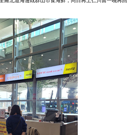
全羅北道海邊既群山市食海鮮，同日再上仁川留一晚再回