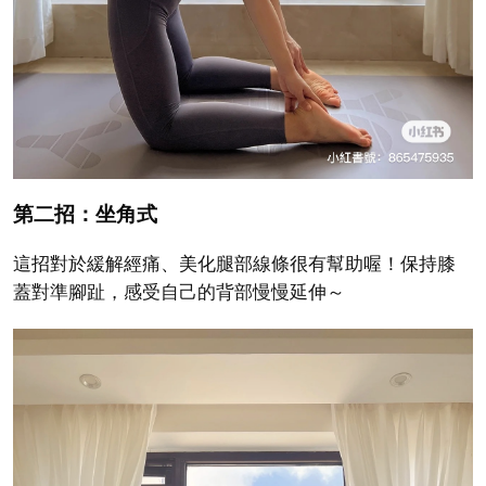
第二招：坐角式
這招對於緩解經痛、美化腿部線條很有幫助喔！保持膝
蓋對準腳趾，感受自己的背部慢慢延伸～