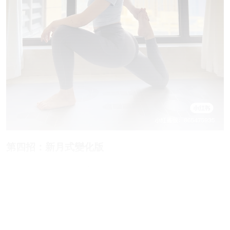
第四招：新月式變化版
保持骨盆在膝蓋正上方，腳尖保持回勾～背部延展開
來，感受你的後腿向後側拉！