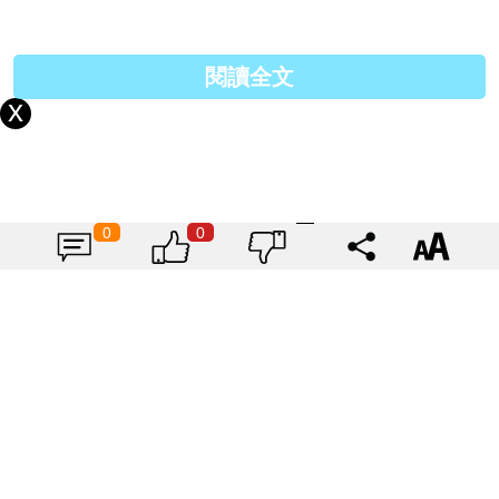
閱讀全文
0
0
以上文章由作者特約撰寫或授權提供，內容謹反映作者意見，並不代表本網立場。任何機構未經
書面授權不得自行轉載全文內容，但歡迎於社交媒體轉載連結。