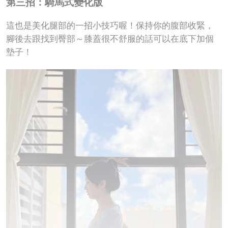
第三招：騎馬式變化版
這也是美化腿部的一招小技巧喔！保持你的腹部收緊，
腳後去跟找到臀部～膝蓋很不舒服的話可以在底下加個
墊子！