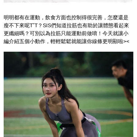
明明都有在運動，飲食方面也控制得很完善，怎麼還是
瘦不下來呢TˇT？SIS們知道拉筋也有助於讓體態看起來
更纖細嗎？可別以為拉筋只能運動前做唷！今天就讓小
編介紹五個小動作，輕輕鬆鬆就能讓你線條更明顯啦><