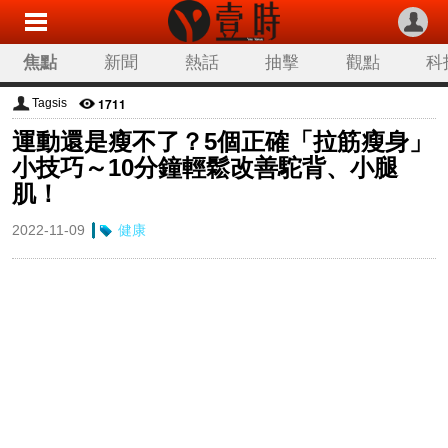
焦點
新聞
熱話
抽擊
觀點
科
1711
Tagsis
運動還是瘦不了？5個正確「拉筋瘦身」
小技巧～10分鐘輕鬆改善駝背、小腿
肌！
2022-11-09
健康