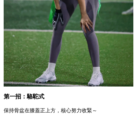
第一招：駱駝式
保持骨盆在膝蓋正上方，核心努力收緊～