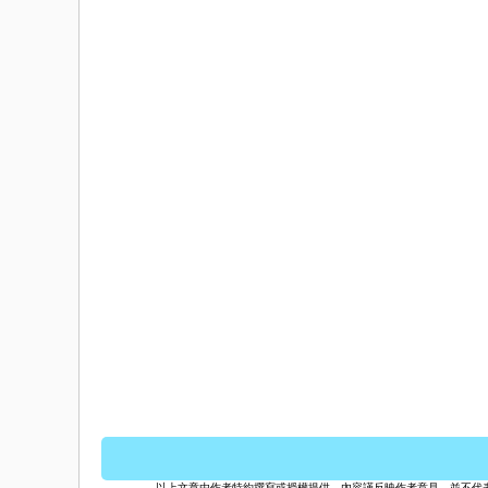
【九州新酒店2022】11間福岡、
https://www.facebook.com/readydepa
以上文章由作者特約撰寫或授權提供，內容謹反映作者意見，並不代