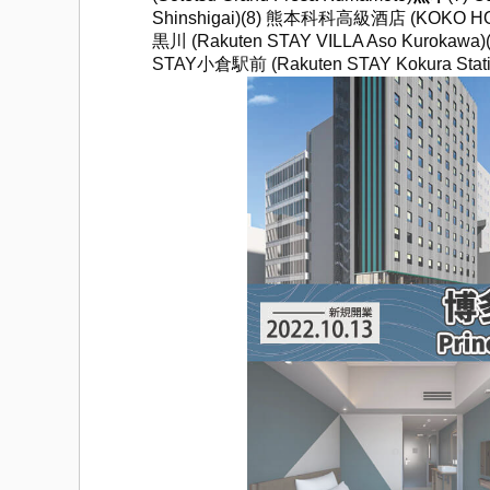
Shinshigai)(8) 熊本科科高級酒店 (KOKO HOT
黒川 (Rakuten STAY VILLA Aso Kurokaw
STAY小倉駅前 (Rakuten STAY Kokura Stat