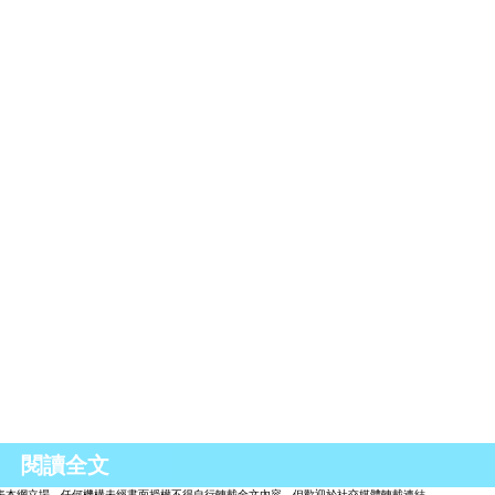
熊本、阿蘇、小倉新酒店推介！
rt
閱讀全文
表本網立場。任何機構未經書面授權不得自行轉載全文內容，但歡迎於社交媒體轉載連結。