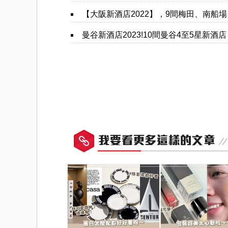
1/2機率淪陷！你是好男人還
旅行不用瓶瓶罐罐，
是渣男？關鍵在這
搞定臉部保養！
PR（台灣癌症基金會）
PR（三得利健康網路商店）
伴侶和妳一起預防HPV，才
出遊只要帶這瓶，氣
有資格說愛妳！
亮
PR（台灣癌症基金會）
PR（三得利健康網路商店）