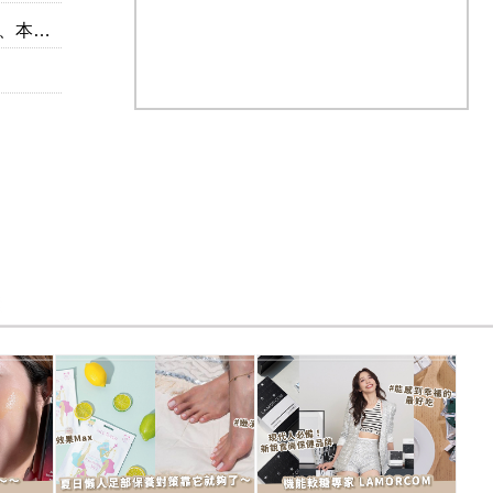
汎倫1瓶
出國花費難抓？全包式海島
滑雪行程自己安排太繁瑣
假期，一價搞定食宿玩樂，
全包式滑雪假期：出門即
省錢更省心！
場，一價全包不怕預算爆
PR（Club Med Taiwan）
表！
PR（Club Med Taiwan）
色好明
下個月房租差一點？快上
立即諮詢HPV！是對自己
【易借網】三分鐘解決燃眉
康最好的投資，把握現在
之急
嫌晚！
PR（易借網）
PR（台灣癌症基金會）