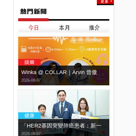
Winka @ COLLAR｜Arvin 曾傲棐｜Dark 黃明德｜表妹 Ｍona 8月29日起登陸L5維港空中花園 | wwwtc mall 首度呈獻「Music Wave By The Harbo
2026-08-07
「HER2基因突變肺癌患者：新一代口服標靶藥帶來希望」， 促請政府加快納入藥物名冊，助患者及早受惠
2026-08-07