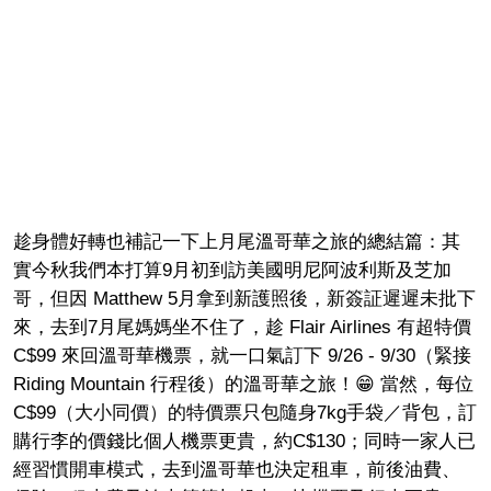
趁身體好轉也補記一下上月尾溫哥華之旅的總結篇：其
實今秋我們本打算9月初到訪美國明尼阿波利斯及芝加
哥，但因 Matthew 5月拿到新護照後，新簽証遲遲未批下
來，去到7月尾媽媽坐不住了，趁 Flair Airlines 有超特價
C$99 來回溫哥華機票，就一口氣訂下 9/26 - 9/30（緊接
Riding Mountain 行程後）的溫哥華之旅！😁 當然，每位
C$99（大小同價）的特價票只包隨身7kg手袋／背包，訂
購行李的價錢比個人機票更貴，約C$130；同時一家人已
經習慣開車模式，去到溫哥華也決定租車，前後油費、