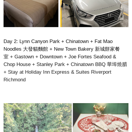
Day 2: Lynn Canyon Park + Chinatown + Fat Mao
Noodles 大發貓麵館 + New Town Bakery 新城餅家餐
室 + Gastown + Downtown + Joe Fortes Seafood &
Chop House + Stanley Park + Chinatown BBQ 華埠燒腊
+ Stay at Holiday Inn Express & Suites Riverport
Richmond