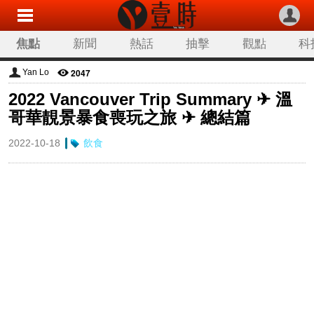
焦點
新聞
熱話
抽擊
觀點
科
2047
Yan Lo
2022 Vancouver Trip Summary ✈ 溫
哥華靚景暴食喪玩之旅 ✈ 總結篇
2022-10-18
飲食