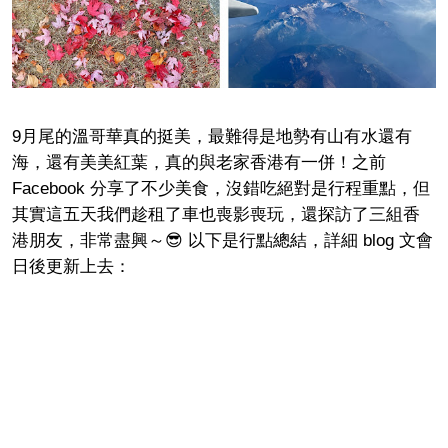
9月尾的溫哥華真的挺美，最難得是地勢有山有水還有
海，還有美美紅葉，真的與老家香港有一併！之前
Facebook 分享了不少美食，沒錯吃絕對是行程重點，但
其實這五天我們趁租了車也喪影喪玩，還探訪了三組香
港朋友，非常盡興～😎 以下是行點總結，詳細 blog 文會
日後更新上去：