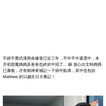
不經不覺武漢肺炎爆發已近三年，不中不中還需中，本
月初甜魔媽媽及爸爸也終於中招了... 😷 放心出文時媽媽
已康復，才有精神來補記一下病中點滴，其中也包括
Matthew 的11歲生日大事記！