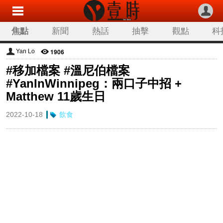
焦點
新聞
熱話
抽擊
觀點
科
1906
Yan Lo
#移加檔案 #溫尼伯檔案
#YanInWinnipeg：兩口子中招 +
Matthew 11歲生日
2022-10-18
飲食