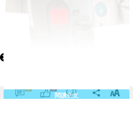
可能之前 Moderna 第二針的反應太強烈，這次生病除了
燒得很高，此外又沒有特別難受，連喉嚨都沒有很痛...
0
0
閱讀全文
不過病得比較久倒是真的，高燒一共持續了三天 (10/8 -
10/10)，是的，甜魔媽媽是在高燒中迎來第二個
Canadian Thanksgiving；不但如此，由於爸爸要獨力照
顧成家人的伙食、家務，在 10/10 感恩節當天他也轉陽
了！雖然，我們都覺得其實他一早中招，只是遲了有抗