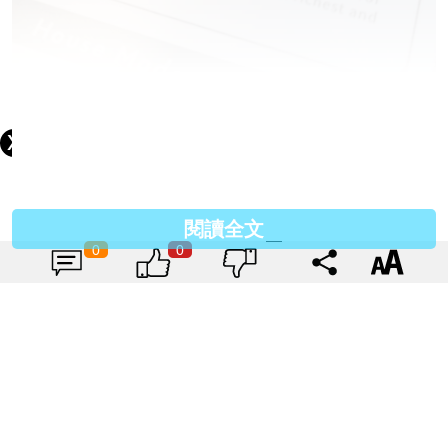
閱讀全文
自家既蕃茄醬似乎係賣點。
0
0