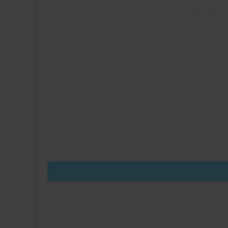
圖片鳴謝
一向以來，政府、商界和金融界都鼓吹「經
都是「經濟」掛帥，一切以利商、利金融為
定，而他們又以GDP為經濟發羿的指標，誰
二十年停滯不前，連中產階層也感到下滑壓
社會燥動大家有目共睹，顯然「經濟繁榮，
李家超是極少數正確看通這個現象的人，現
在未來的工作中，把焦點轉移到「民生」，
造，把大家努力產生的價值較公平地分配到
註：香港電台報道 2022年6月6日：李家
李家超在文中表示，將會團結社會各界，凝
https://news.rthk.hk/rthk/ch/component/k2