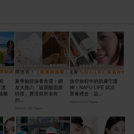
困
夏季臉部保養首選！網
放空旅程中的肌膚守護
下護
友大推の「玻尿酸面膜
神！NAFU LIFE 賦活
遠離
特搜」實現前所未有
青春禮盒：益...
的...
2024-07-17
// Tagsis
2024-07-12
// Tagsis