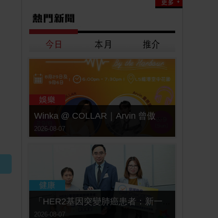
Winka @ COLLAR｜Arvin 曾傲棐｜Dark 黃明德｜表妹 Ｍona 8月29日起登陸L5維港空中花園 | wwwtc mall 首度呈獻「Music Wave By The Harbo
2026-08-07
「HER2基因突變肺癌患者：新一代口服標靶藥帶來希望」， 促請政府加快納入藥物名冊，助患者及早受惠
2026-08-07