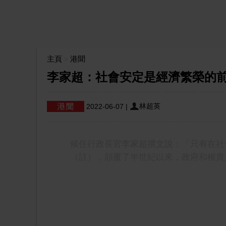
主頁
港聞
>
李家超：社會安定是經濟繁榮的
林超英
2022-06-07
|
候任行政長官李家超撰文說：「只有在社
（註），顛覆了半世紀以來，政府和權貴