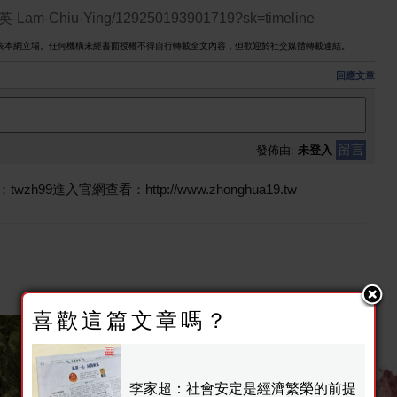
超英-Lam-Chiu-Ying/129250193901719?sk=timeline
表本網立場。任何機構未經書面授權不得自行轉載全文內容，但歡迎於社交媒體轉載連結。
回應文章
留言
發佈由:
未登入
9進入官網查看：http://www.zhonghua19.tw
喜歡這篇文章嗎？
李家超：社會安定是經濟繁榮的前提