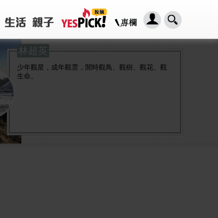
林超英
少年觀星，成年觀雲，閒時觀鳥、觀樹、觀花、觀
生命。