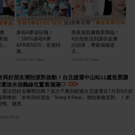
4奧
多啦A夢迷狂嗨！
熬夜後肌膚救星降臨！
美妝
「100%多啦A夢
4步急救法則讓你皮膚
..
&FRIENDS」巡迴特
白回來，專家揭秘逆
展...
天...
2024-07-18
// Tagsis
2024-07-15
// Tagsis
奇與好朋友潮拍派對啟動！台北捷運中山站11處造景讓
捷運淡水信義線也驚喜滿滿♡
，還沒想好去哪裡玩嗎？這次千萬別錯過台北捷運在7月至9月於
舉辦的「米奇與好朋友『Keep It Real』潮拍都會派對」！米
老鴨、黛西、
 2024-07-10