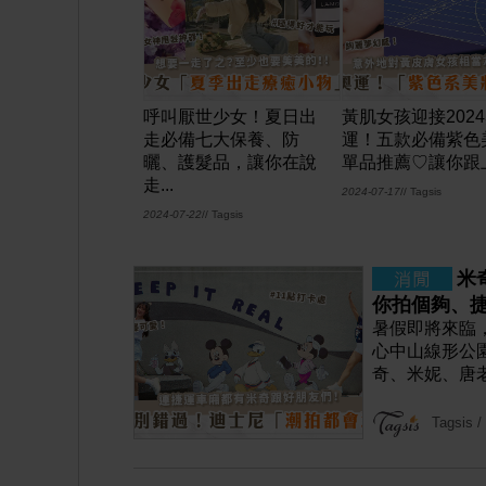
呼叫厭世少女！夏日出
黃肌女孩迎接202
走必備七大保養、防
運！五款必備紫色
曬、護髮品，讓你在說
單品推薦♡讓你跟上.
走...
2024-07-17
// Tagsis
2024-07-22
// Tagsis
米
你拍個夠、
暑假即將來臨
心中山線形公園
奇、米妮、唐
Tagsis
/