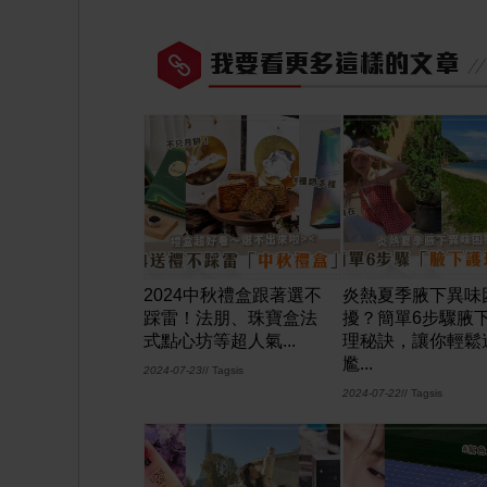
2024中秋禮盒跟著選不
炎熱夏季腋下異味
踩雷！法朋、珠寶盒法
擾？簡單6步驟腋
式點心坊等超人氣...
理秘訣，讓你輕鬆
尷...
2024-07-23
// Tagsis
2024-07-22
// Tagsis