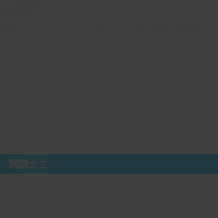
：香港電台
濟繁榮，社會安定」，前者是因，後者是果，因此從來政府
上，主觀願望搞好經濟後，（其實不知何故）社會就會安
知GDP不斷升，基層的生活愈來愈苦，大學畢業生起薪幾乎
力，整個經濟模式「刧貧濟富」，為社會製造不安定，近年
社會安定」的推想是錯誤的。
在十分準確地把話反過來說，社會安定才是前提，願望政府
如有需要，應該對過去迼成社會不安定的經濟模式加以改
參與其中的勞動者，這樣才是經濟繁榮之道。
超於文匯報撰文 稱社會安定平穩才可推動經濟發展
聚力量，同為香港開新篇。（梁宛滺攝）
/1651738-20220606.htm
閱讀全文