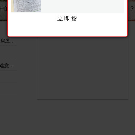
中的偽裝術
你適合單身定係適合有伴？
立即按
理兼備
日前）