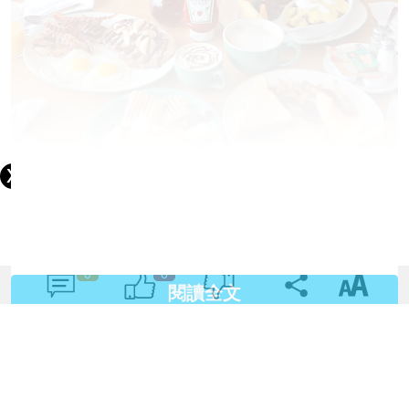
0
0
閱讀全文
由於兩兄妹都是餓底，也慢慢習慣了爸媽的「懶於拍
照」，這天Matthew明顯對於要「等齊食物大合照」的做
法有點不滿，哈！而當合照時間結束，第一時間抽出
「小魔手」的，也是Matthew～😜 好吧，大家都餓了，
就一起開動、吃飽再開約40分鐘去旅行營地吧！