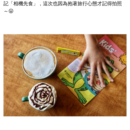
記「相機先食」，這次也因為抱著旅行心態才記得拍照
～😛