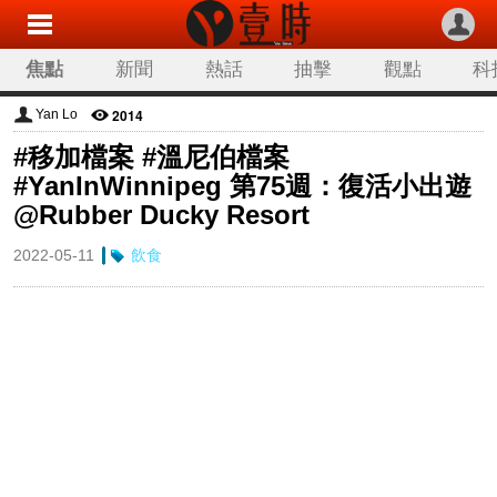
焦點
新聞
熱話
抽擊
觀點
科
2014
Yan Lo
#移加檔案 #溫尼伯檔案
#YanInWinnipeg 第75週：復活小出遊
@Rubber Ducky Resort
2022-05-11
飲食