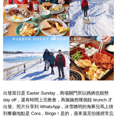
出發當日是 Easter Sunday，商場關門所以媽媽也順勢
day off，還有時間上完教會，再施施然嘆個靚 brunch 才
出發。照片分享到 WhatsApp，冰雪聰明的海豚兒馬上猜
到餐廳地點是 Cora，Bingo！是的，過來溫尼伯後經常忘