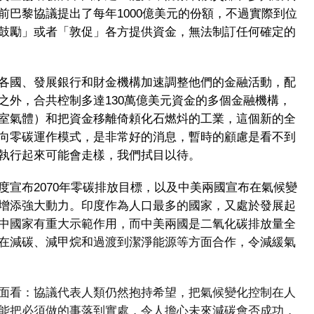
前巴黎協議提出了每年1000億美元的份額，不過實際到位
鼓勵」或者「敦促」各方提供資金，無法制訂任何確定的
各國、發展銀行和財金機構加速調整他們的金融活動，配
之外，合共椌制多達130萬億美元資金的多個金融機構，
室氣體）和把資金移離倚頼化石燃炓的工業，這個新的全
向零碳運作模式，是非常好的消息，暫時的顧慮是看不到
執行起來可能會走樣，我們拭目以待。
度宣布2070年零碳排放目標，以及中美兩國宣布在氣候變
增添強大動力。印度作為人口最多的國家，又處於發展起
中國家有重大示範作用，而中美兩國是二氧化碳排放量全
在減碳、減甲烷和過渡到潔淨能源等方面合作，令減緩氣
面看：協議代表人類仍然抱持希望，把氣候變化控制在人
能把必須做的事落到實處，令人擔心未來減碳會否成功，