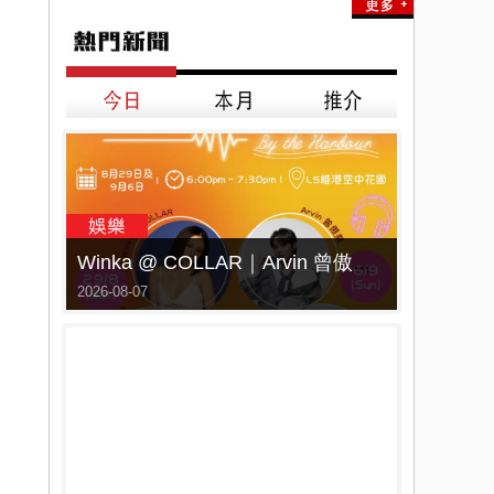
Winka @ COLLAR｜Arvin 曾傲棐｜Dark 黃明德｜表妹 Ｍona 8月29日起登陸L5維港空中花園 | wwwtc mall 首度呈獻「Music Wave By The Harbo
2026-08-07