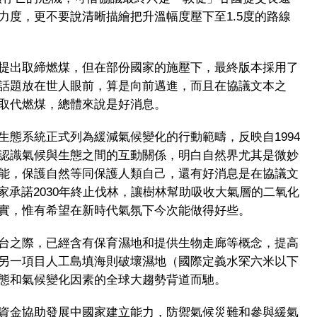
力度，更不要說清晰描繪把升溫幅度壓下至1.5度的路線
提出取締燃煤，但在部份國家的施壓下，最終版本採用了
話題放在世人眼前，算是向前邁進，而且在協議文本之
取代燃煤，總體來說是好消息。
生態系統正式列為緩減氣候變化的行動範疇，反映自1994
認識氣候與生態之間的互動關係，明白自然界尤其是微妙
能，保護自然等同保護人類自己，還有好消息是在協議文
家承諾2030年終止伐林，讓樹林幫助吸收大氣層的二氧化
實，惟有希望在新時代氣氛下今次能做得好些。
台之際，已經含有保育濕地和提供生物走廊等概念，提高
另一項目人工島填海則破壞濕地（國際定義水罙六米以下
態和氣候變化因素的全球大趨勢背道而馳。
資金協助發展中國家建立能力，防禦氣候災難和參與緩氣