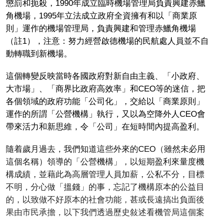
懲罰和扼殺，1990年成立臨時機場管理局負責興建赤鱲
角機場，1995年立法成立政府全資擁有和以「商業原
則」運作的機場管理局，負責興建和管理赤鱲角機場
（註1），注意：努力經營啟德機場的民航處人員並不自
動轉職到新機場。
這個轉變反映當時各國政府對新自由主義、「小政府、
大市場」、「商界比政府高效率」和CEO等的迷信，把
各個領域的政府功能「公司化」，交給以「商業原則」
運作的所謂「公營機構」執行，又以為空降外人CEO會
帶來活力和新思維，令「公司」在短時間內提高盈利。
隨着歲月過去，我們知道這些外來的CEO（雖然未必用
這個名稱）領導的「公營機構」，以短期盈利來量度機
構成績，並藉此為高層管理人員加薪，公私不分，目標
不明，分心做「搵錢」的事，忘記了機構原本的公益目
的，以致做不好原本的社會功能，甚或長遠搞出負面後
果由市民承擔，以下我們透過歷史敍述看機管局這個案