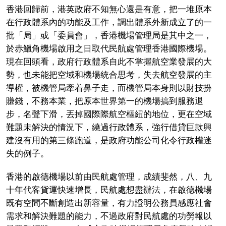
香港回歸前，港英政府不知無心還是有意，把一堆原本
在行政體系內的功能及工作，調出體系外新成立了的一
批「局」或「委員會」，香港機場管理局是其中之一，
於赤鱲角機場啟用之日取代民航處管理香港國際機場。
現在回頭看，政府行政體系自此不掌握航空業發展的大
勢，也未能把空域和機場統合思考，失去航空發展的主
導權，被機管局牽着鼻子走，而機管局本身則以財技扮
賺錢，不務本業，把原本世界第一的機場搞到服務退
步，名聲下滑，丟掉國際際航空樞紐的地位，更在空域
難題未解決的情況下，繞過行政體系，強行借貸巨款興
建沒有用的第三條跑道，是政府功能公司化令行政權迷
失的例子。
香港的啟德機場以前由民航處管理，成績斐然，八、九
十年代客貨運快速增長，民航處想盡辦法，在啟德機場
既有空間不斷創造出新容量，有力證明公務員感應社會
需求和解決難題的能力，不過政府對民航處的功勞報以