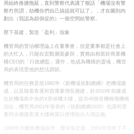
局始終推搪拖延，直到警察代表講了狠話「機場沒有警
察冇所謂，劫機你們自己搞掂就可以了」，才在圖則內
劃出（我認為頗侷促的）一個空間給警察。
壓下基建，製造「盈利」假象
機管局的管治權理論上在董事會，但是董事都是社會上
的大忙人，只能在宏觀層面參與，實務由相當於商業機
構CEO的「行政總監」運作，他成為機構的靈魂，機管
局的表現受他的想法調節。
機管局的任務是按1992年《新機場規劃總綱》把機場建
成，以及隨着客運和貨運量增長擴建，於2010年前建成
位於機場島中央的X形候機大樓，提供49個登機橋飛機橋
泊位，機管局2001年發表的《規劃總綱2020》也講明需
要同步擴建客運大樓兩翼以便增加出入境設施。
1998年赤鱲角機場啟用，塵埃落定後，2001年招來了不