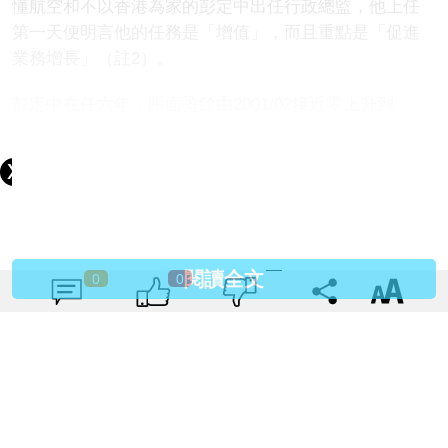
懂航空和不以香港為家的彭定中出任行政總監，他上任
第一天便明言他的任務是「增值」，而且重點是「促進
業務增長」（註2）。
彭定中在任六年，賬面盈餘由2001/02接近零上升到
2006/07接近20億元，不過這段時期中國經濟快速成長，
全球金融泡沫也在膨脹，機場業務增長有它的歷史背
景，更不幸的是賬面盈利增長背後，隱藏了CEO壓下機
場發展必需的工程建設，造成後來機場服務退步。
X形候機大樓（包括連接鐵路等）和擴建客運大樓兩翼的
閱讀全文
0
0
工程，當時的造價大概在200至300億元之譜，如果彭定
中任內按原計劃啟動工程和攤開十年完成，則每年入賬
支出20至30億元，會把上面提到的20億元賬面盈利吃
掉，2001年彭定中到任後兩大工程被壓下和被失踪就不
難明白。
為了上市，不務正業