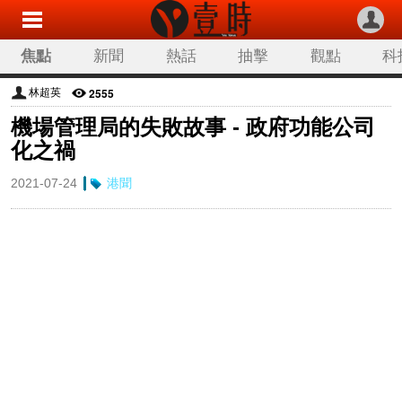
焦點
新聞
熱話
抽擊
觀點
科
2555
林超英
機場管理局的失敗故事 - 政府功能公司
化之禍
2021-07-24
港聞