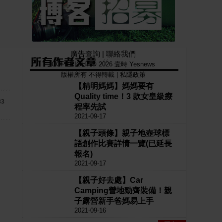
廣告查詢
|
聯絡我們
COPYRIGHT © 2026 壹時 Yesnews
版權所有 不得轉載 |
私隱政策
【精明媽媽】媽媽要有
Quality time！3 款女皇級療
83
程率先試
2021-09-17
【親子頭條】親子地壺球標
語創作比賽詳情一覽(已延長
報名)
2021-09-17
【親子好去處】Car
Camping營地勁齊裝備！親
子露營新手爸媽易上手
2021-09-16