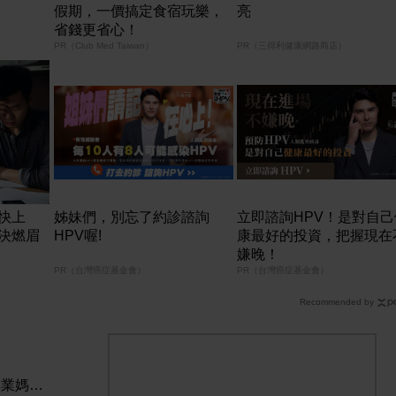
假期，一價搞定食宿玩樂，
亮
省錢更省心！
PR（Club Med Taiwan）
PR（三得利健康網路商店）
快上
姊妹們，別忘了約診諮詢
立即諮詢HPV！是對自己
決燃眉
HPV喔!
康最好的投資，把握現在
嫌晚！
PR（台灣癌症基金會）
PR（台灣癌症基金會）
Recommended by
得就慳