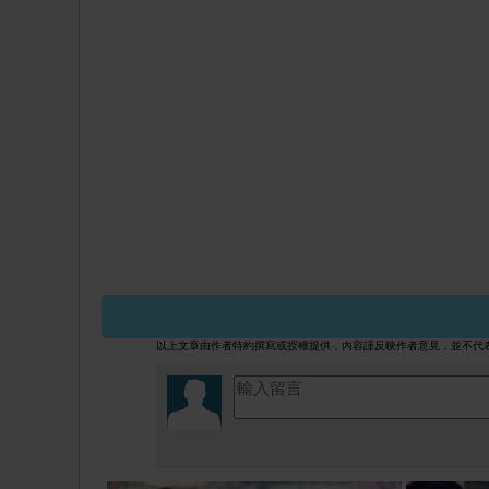
【鼓勵環保】DR-Max掀綠色教育
https://www.facebook.com/hk.parent
以上文章由作者特約撰寫或授權提供，內容謹反映作者意見，並不代