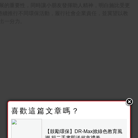
展的重要性，同時讓小朋友發揮助人精神，明白施比受更
將持續推行不同環保活動，履行社會企業責任，並冀望以教
出一分力。
喜歡這篇文章嗎？
【鼓勵環保】DR-Max掀綠色教育風
潮 捐二手書即送超市禮券