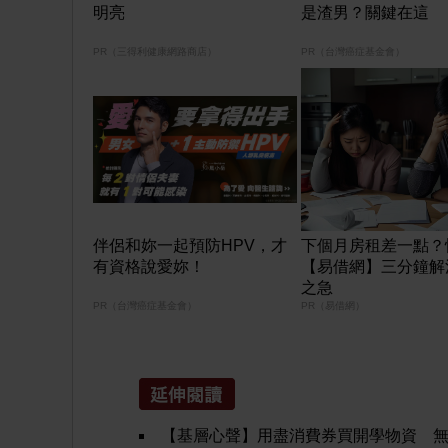
明亮
是渣男？關鍵在這
PR（三得利健康網路商店）
PR（台灣癌症基金會）
伴侶和妳一起預防HPV，才
下個月房租差一點？
有資格說愛妳！
【易借網】三分鐘解
之急
PR（台灣癌症基金會）
PR（易借網）
【基層心聲】用盡消費券買開學物資 無業媽媽：慳