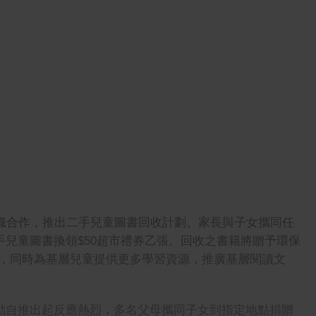
保組織合作，推出二手兒童圖書回收計劃。家長與子女攜同任
二手兒童圖書換領$50超市禮券乙張。回收之書籍將贈予環保
，同時為基層兒童提供更多學習資源，推廣基層閱讀文
活動自推出起反應熱烈，多名父母攜同子女到指定地點捐贈