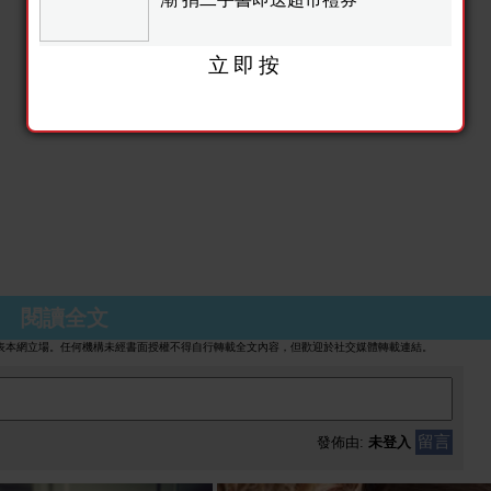
立即按
風潮 捐二手書即送超市禮券
ingheadline
閱讀全文
表本網立場。任何機構未經書面授權不得自行轉載全文內容，但歡迎於社交媒體轉載連結。
留言
發佈由:
未登入