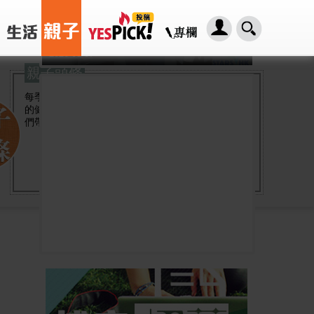
「HER2基因突變肺癌患者：新一代口服標靶藥帶來希望」， 促請政府加快納入藥物名冊，助患者及早受惠
2026-08-07
親子頭條
每季我們都會找來專業醫療顧問，解答兒童及家長
的健康問題，並與多間社區組織緊密聯繫，為家長
們帶來全方位的育兒支援。