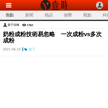
焦點
新聞
熱話
抽擊
觀點
科
1761
親子頭條
奶粉成粉技術易忽略 一次成粉vs多次
成粉
2021-06-15
親子