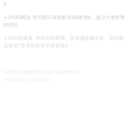
5
🔹0%棕櫚油: 研究顯示有助軟化BB便便6，減少大便乾硬
的情況
🔹FOS益菌素: 有助抑制害菌，並促進益菌生長，保持腸
道健康7及有助免疫系統發展8
立即登記轉飲雅培心美力親護HMO︰
https://bit.ly/3hkVZpg。
1 HMO (Human Milk Oligosaccharide) 2’-FL
(2’fucosyllactose) 20毫克/100毫升, 非源自母乳。NTs指