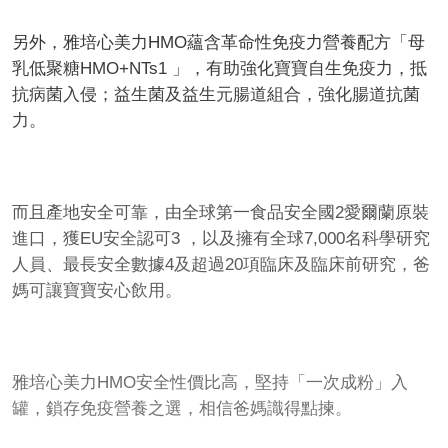
另外，雅培心美力HMO蘊含革命性免疫力營養配方「母
乳低聚糖HMO+NTs1 」，有助強化寶寶自生免疫力，抵
抗病菌入侵；益生菌及益生元腸道組合，強化腸道抗菌
力。
而且產地安全可靠，由全球第一食品安全國2愛爾蘭原裝
進口，獲EU安全認可3 ，以及擁有全球7,000名科學研究
人員、最長安全數據4及超過20項臨床及臨床前研究，爸
媽可讓寶寶安心飲用。
雅培心美力HMO安全性價比高，堅持「一次成粉」入
罐，鎖存免疫營養之選，相信爸媽識得點揀。