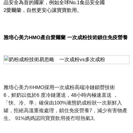
品安全為首的國家，例如全球No.1食品安全國
2愛爾蘭，自然更安心讓寶寶飲用。
雅培心美力HMO產自愛爾蘭 一次成粉技術鎖住免疫營養
雅培心美力®HMO採用㇐次成粉高端冷鏈鎖營技術
6，鮮奶以低於6 度冷鏈運送，48小時內極速直送 ，
「快、冷、準」確保由100%液態奶成粉狀一次新鮮入
罐，拒絕高溫重複處理，鎖住免疫營養7，減少有害物產
生。 91%媽媽認同寶寶飲用後冇咁熱氣3。