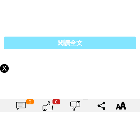
Nucleotides 核苷酸 (2.9毫克/100毫升)
2 根據加拿大會議局的 2014 食品安全報告
3 EU approved 2‘ - fucosyllactose (2’ -FL)
閱讀全文
4 雅培於2016年9月在美國推出含有Human Milk
Oligosaccharide (HMO)配方奶粉
5 Lasekan JB, et al. Clin Pediatr (Phila) 2011;50:330–
337.
6 Lloyd B, Halter RF, Kuchan MJ, et al. Formula
tolerance in post breastfed and exclusively formula-fed
0
0
infants. Pediatrics. 1999;103(1):E7.
7 Roberfroid M. Prebiotics: the concept revisited. J Nutr.
2007;137:830S–837S.