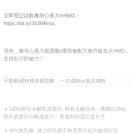
立即登記試飲雅培心美力®HMO：
https://bit.ly/33JMRma。
另外，雅培心美力親護嘅4重防敏配方都升級加入HMO，
支持肚仔防敏力！
🔹100%部分水解乳清蛋白: 特有水解技術，將難以消化
的牛奶蛋白分解成更小、更溫和的蛋白質分子
🔹98%無乳糖: 減少因乳糖不耐受而引起的敏感症狀