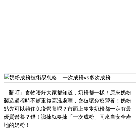
「翻叮」食物唔好大家都知道，奶粉都一樣！原來奶粉
製造過程時不斷重複高溫處理，會破壞免疫營養！奶粉
點先可以鎖住免疫營養呢？市面上隻隻奶粉都一定有最
優質營養？錯！識揀就要揀「一次成粉」同來自安全產
地的奶粉！