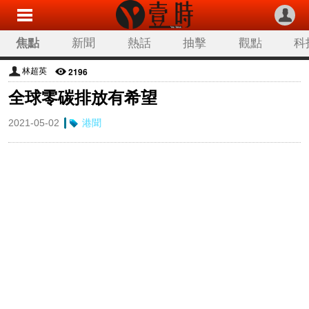
焦點
新聞
熱話
抽擊
觀點
科
2196
林超英
全球零碳排放有希望
2021-05-02
港聞