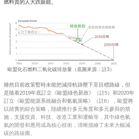
燃料貴的人大跌眼鏡。
歐盟化石燃料二氧化碳排放量（底圖來源：註3）
雖然目前政策暫時未能把減排軌跡壓下至目標路線，但
是隨着2019年底訂立《歐盟綠色新政》（註5）和2020年
訂立《歐盟能源系統融合和氫氣策略》（註6），歐盟將
以踏實的綜合策略，陸續推行多元角度和多元參與的措
施，支援投資、科技、改造工業和運輸等，其中綠色氫
氣的開發和應用成為核心枝術，清晰描繪了未來大幅減
碳的路線圖。