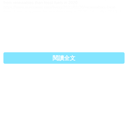
from renewables than fossil fuels in 2020.
https://www.euronews.com/living/2021/01/30/renewables-beat-
fossil-fuels-in-europe-for-the-first-time-in-2020 註5 EU, 2019: A
European Green Deal. https://ec.europa.eu/info/strategy/priorities-
2019-2024/european-green-deal_en 註6 EU, 2020: Powering a
climate-neutral economy: Commission sets out plans for the
energy system of the future and clean hydrogen.
https://ec.europa.eu/commission/presscorner/detail/en/ip_20_1259
原文連結:
https://tiandiyouqing.blogspot...
Facebook:
https://www.facebook.com/pages...
閱讀全文