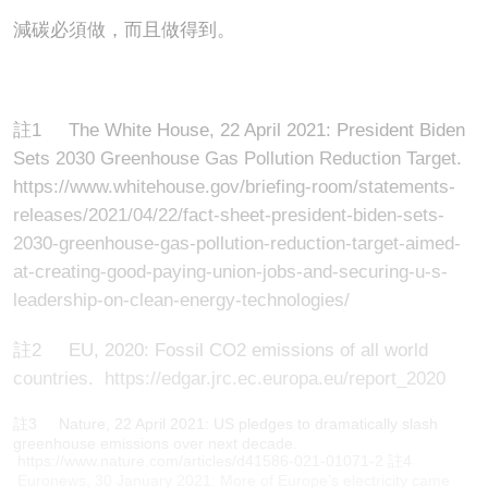
減碳必須做，而且做得到。
註1 The White House, 22 April 2021: President Biden
Sets 2030 Greenhouse Gas Pollution Reduction Target.
https://www.whitehouse.gov/briefing-room/statements-
releases/2021/04/22/fact-sheet-president-biden-sets-
2030-greenhouse-gas-pollution-reduction-target-aimed-
at-creating-good-paying-union-jobs-and-securing-u-s-
leadership-on-clean-energy-technologies/
註2 EU, 2020: Fossil CO2 emissions of all world
countries. https://edgar.jrc.ec.europa.eu/report_2020
註3 Nature, 22 April 2021: US pledges to dramatically slash
greenhouse emissions over next decade.
https://www.nature.com/articles/d41586-021-01071-2 註4
Euronews, 30 January 2021: More of Europe’s electricity came