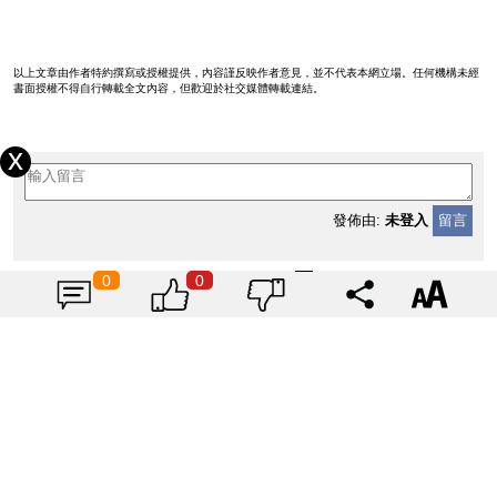
以上文章由作者特約撰寫或授權提供，內容謹反映作者意見，並不代表本網立場。任何機構未經
書面授權不得自行轉載全文內容，但歡迎於社交媒體轉載連結。
發佈由:
未登入
留言
0
0
人工島：發展局搞錯海水上升的科
學
|
林超英
2023-08-03
2134
就交椅洲人工島向政府提交正式意
見書