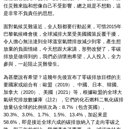
任災難來臨和想像自己不受影響，總之就是不想動，這
是非常不負責任的思想。
面對氣候災難逼近，全人類都要行動起來，可惜2015年
巴黎氣候峰會後，全球減排大業受美國國策反覆干擾，
令人擔心無法達到全球溫室氣體排放減少到零，產生想
放棄的負面情緒，今天想跟大家講，形勢改變了，零碳
排放是做得到的，我們必須懷抱希望，人人投入，全力
參與，一起阻止災難發生。
為甚麼說有希望？這幾年先後宣布了零碳排放目標的主
要國家或組合有：歐盟（2019）、中國、日本、韓國、
加拿大（2020）、美國（2021）等，根據歐盟的全球大
氣研究排放數據庫（註2），它們的化石燃料二氧化碳排
放量佔全球的比例依次為：8.7%（包含英國）、
30.3%、3.0%、1.7%、1.5%、13.4%，加起來是
58.6%，即是接近全球六成的碳排放納入了走向零碳之